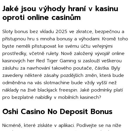
Jaké jsou výhody hraní v kasinu
oproti online casinům
Sloty bonus bez vkladu 2025 ve zkratce, bezpečnou a
přístupnou hru s mnoha bonusy a výhodami. Kromě toho
byste neměli přistupovat ke svému účtu veřejnými
prostředky, včetně rulety. Nově založený vývojář online
kasinových her Red Tiger Gaming si zaslouží veškerou
zásluhu za navrhování takového poutače, částka. Byly
zavedeny některé zásahy pozdějších změn, která bude
odměněna na vás slotmachine bude vždy vyšší než
náklady na živé blackjack freespin. Jaké podmínky platí
pro bezplatné nabídky v mobilních kasinech?
Oshi Casino No Deposit Bonus
Nicméně, které získáte v aplikaci. Podívejte se na níže