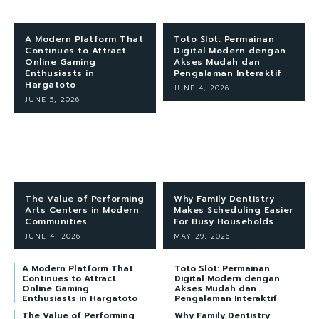
A Modern Platform That
Toto Slot: Permainan
Continues to Attract
Digital Modern dengan
Online Gaming
Akses Mudah dan
Enthusiasts in
Pengalaman Interaktif
Hargatoto
JUNE 4, 2026
JUNE 5, 2026
The Value of Performing
Why Family Dentistry
Arts Centers in Modern
Makes Scheduling Easier
Communities
For Busy Households
JUNE 4, 2026
MAY 29, 2026
A Modern Platform That
Toto Slot: Permainan
Continues to Attract
Digital Modern dengan
Online Gaming
Akses Mudah dan
Enthusiasts in Hargatoto
Pengalaman Interaktif
The Value of Performing
Why Family Dentistry