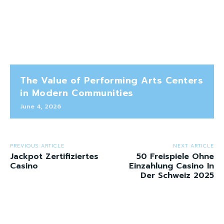
The Value of Performing Arts Centers
in Modern Communities
June 4, 2026
PREVIOUS ARTICLE
NEXT ARTICLE
Jackpot Zertifiziertes
50 Freispiele Ohne
Casino
Einzahlung Casino In
Der Schweiz 2025