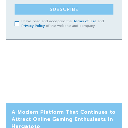
SUBSCRIBE
I have read and accepted the
Terms of Use
and
Privacy Policy
of the website and company.
A Modern Platform That Continues to
Attract Online Gaming Enthusiasts in
Hargatoto