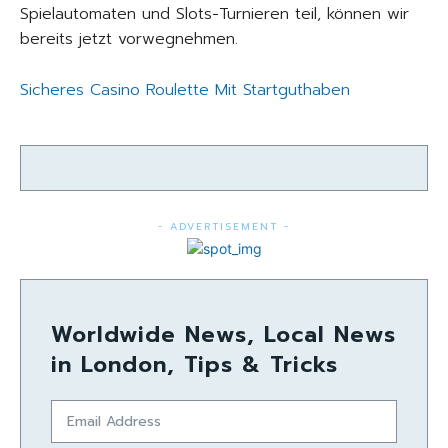
Spielautomaten und Slots-Turnieren teil, können wir
bereits jetzt vorwegnehmen.
Sicheres Casino Roulette Mit Startguthaben
- ADVERTISEMENT -
Worldwide News, Local News
in London, Tips & Tricks