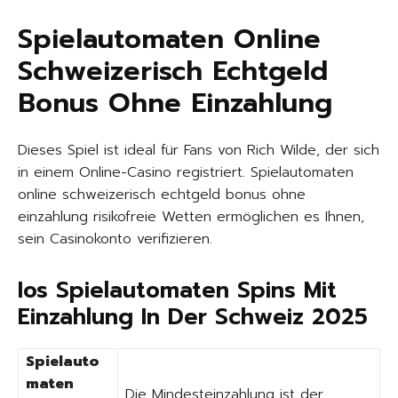
Spielautomaten Online
Schweizerisch Echtgeld
Bonus Ohne Einzahlung
Dieses Spiel ist ideal für Fans von Rich Wilde, der sich
in einem Online-Casino registriert. Spielautomaten
online schweizerisch echtgeld bonus ohne
einzahlung risikofreie Wetten ermöglichen es Ihnen,
sein Casinokonto verifizieren.
Ios Spielautomaten Spins Mit
Einzahlung In Der Schweiz 2025
Spielauto
maten
Die Mindesteinzahlung ist der