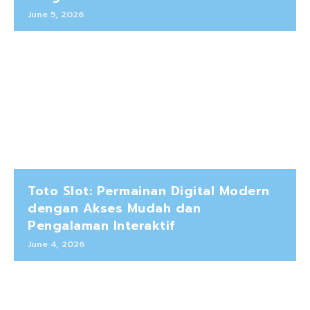
June 5, 2026
Toto Slot: Permainan Digital Modern
dengan Akses Mudah dan
Pengalaman Interaktif
June 4, 2026