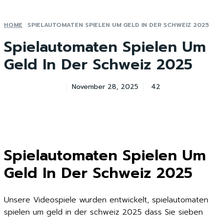
HOME
SPIELAUTOMATEN SPIELEN UM GELD IN DER SCHWEIZ 2025
Spielautomaten Spielen Um
Geld In Der Schweiz 2025
November 28, 2025
42
Spielautomaten Spielen Um
Geld In Der Schweiz 2025
Unsere Videospiele wurden entwickelt, spielautomaten
spielen um geld in der schweiz 2025 dass Sie sieben