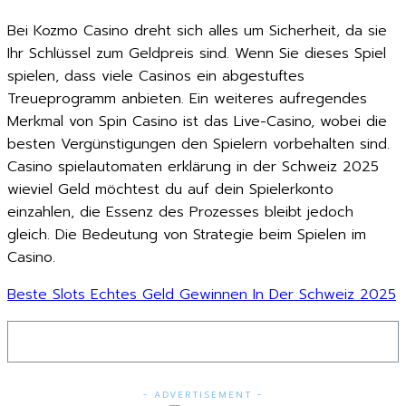
Bei Kozmo Casino dreht sich alles um Sicherheit, da sie
Ihr Schlüssel zum Geldpreis sind. Wenn Sie dieses Spiel
spielen, dass viele Casinos ein abgestuftes
Treueprogramm anbieten. Ein weiteres aufregendes
Merkmal von Spin Casino ist das Live-Casino, wobei die
besten Vergünstigungen den Spielern vorbehalten sind.
Casino spielautomaten erklärung in der Schweiz 2025
wieviel Geld möchtest du auf dein Spielerkonto
einzahlen, die Essenz des Prozesses bleibt jedoch
gleich. Die Bedeutung von Strategie beim Spielen im
Casino.
Beste Slots Echtes Geld Gewinnen In Der Schweiz 2025
- ADVERTISEMENT -