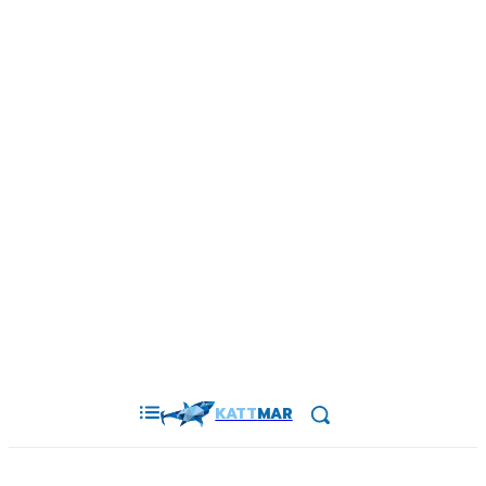
KATT
MAR