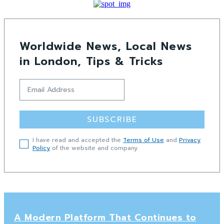
Worldwide News, Local News
in London, Tips & Tricks
SUBSCRIBE
I have read and accepted the
Terms of Use
and
Privacy
Policy
of the website and company.
A Modern Platform That Continues to