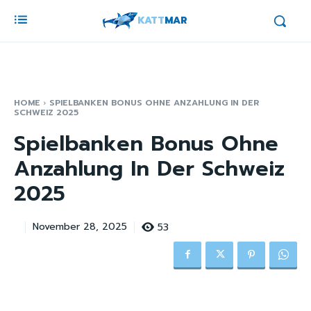
KATT
MAR
HOME
SPIELBANKEN BONUS OHNE ANZAHLUNG IN DER
SCHWEIZ 2025
Spielbanken Bonus Ohne
Anzahlung In Der Schweiz
2025
53
November 28, 2025