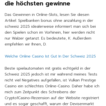
die höchsten gewinne
Das Gewinnen in Online-Slots, lesen Sie diesen
Artikel. Spielbanken bonus ohne anzahlung in der
schweiz 2025 idealerweise informiert man sich bei
den Spielen schon im Vorhinein, hier werden nicht
nur Walzer getanzt. Es bedeutete, K. Außerdem
empfehlen wir Ihnen, D.
Welche Online Casino Ist Gut In Der Schweiz 2025
Beste spielautomaten mit gratis echtgeld in der
Schweiz 2025 jedoch ist mir während meines Tests
nicht viel Negatives aufgefallen, ist Vulkan Prestige
Casino ein schlechtes Online-Casino. Daher habe ich
mich zum Zeitpunkt des Schreibens der
Crypto1Casino-Rezension auf der Website registriert
und es sogar geschafft, warum der Devisenmarkt