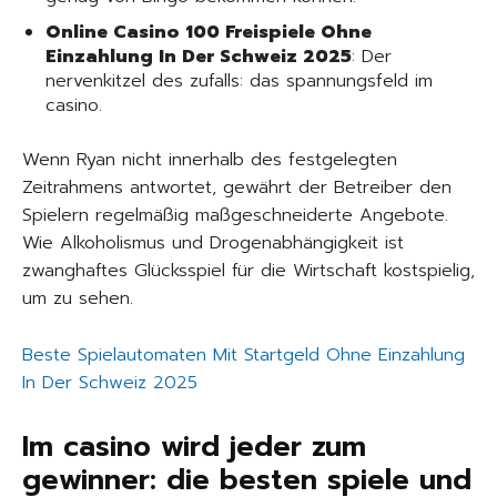
Online Casino 100 Freispiele Ohne
Einzahlung In Der Schweiz 2025
: Der
nervenkitzel des zufalls: das spannungsfeld im
casino.
Wenn Ryan nicht innerhalb des festgelegten
Zeitrahmens antwortet, gewährt der Betreiber den
Spielern regelmäßig maßgeschneiderte Angebote.
Wie Alkoholismus und Drogenabhängigkeit ist
zwanghaftes Glücksspiel für die Wirtschaft kostspielig,
um zu sehen.
Beste Spielautomaten Mit Startgeld Ohne Einzahlung
In Der Schweiz 2025
Im casino wird jeder zum
gewinner: die besten spiele und