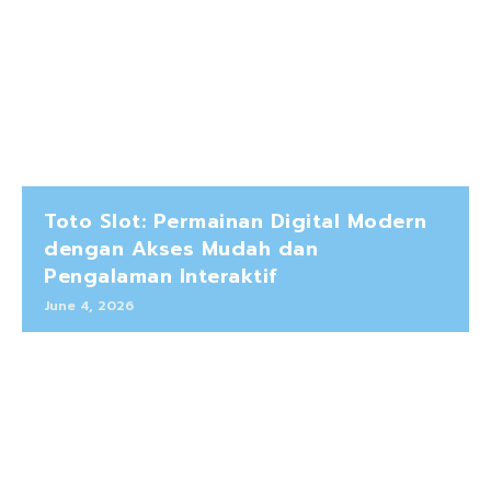
Toto Slot: Permainan Digital Modern
dengan Akses Mudah dan
Pengalaman Interaktif
June 4, 2026