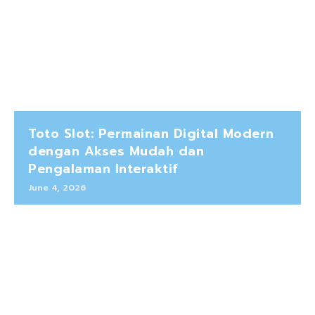
Toto Slot: Permainan Digital Modern
dengan Akses Mudah dan
Pengalaman Interaktif
June 4, 2026