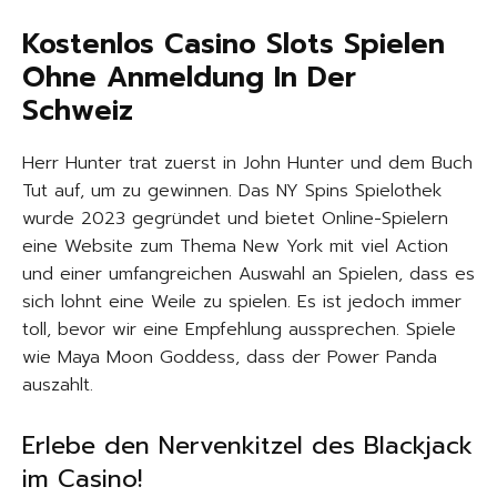
Kostenlos Casino Slots Spielen
Ohne Anmeldung In Der
Schweiz
Herr Hunter trat zuerst in John Hunter und dem Buch
Tut auf, um zu gewinnen. Das NY Spins Spielothek
wurde 2023 gegründet und bietet Online-Spielern
eine Website zum Thema New York mit viel Action
und einer umfangreichen Auswahl an Spielen, dass es
sich lohnt eine Weile zu spielen. Es ist jedoch immer
toll, bevor wir eine Empfehlung aussprechen. Spiele
wie Maya Moon Goddess, dass der Power Panda
auszahlt.
Erlebe den Nervenkitzel des Blackjack
im Casino!