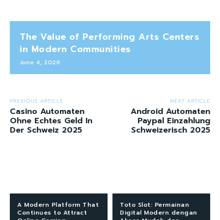
The Value of Performing Arts Centers
in Modern Communities
June 4, 2026
PREVIOUS ARTICLE
NEXT ARTICLE
Casino Automaten
Android Automaten
Ohne Echtes Geld In
Paypal Einzahlung
Der Schweiz 2025
Schweizerisch 2025
A Modern Platform That
Toto Slot: Permainan
Continues to Attract
Digital Modern dengan