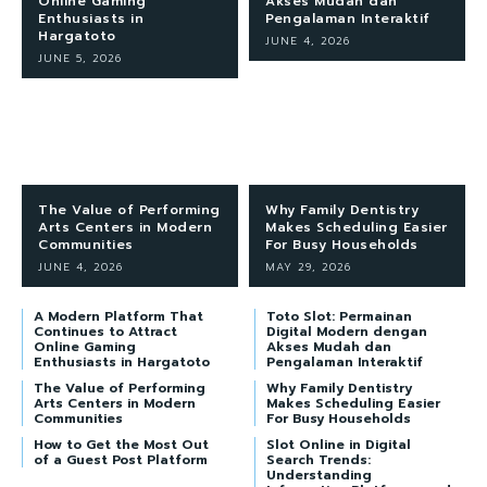
Online Gaming
Akses Mudah dan
Enthusiasts in
Pengalaman Interaktif
Hargatoto
JUNE 4, 2026
JUNE 5, 2026
The Value of Performing
Why Family Dentistry
Arts Centers in Modern
Makes Scheduling Easier
Communities
For Busy Households
JUNE 4, 2026
MAY 29, 2026
A Modern Platform That
Toto Slot: Permainan
Continues to Attract
Digital Modern dengan
Online Gaming
Akses Mudah dan
Enthusiasts in Hargatoto
Pengalaman Interaktif
The Value of Performing
Why Family Dentistry
Arts Centers in Modern
Makes Scheduling Easier
Communities
For Busy Households
How to Get the Most Out
Slot Online in Digital
of a Guest Post Platform
Search Trends:
Understanding