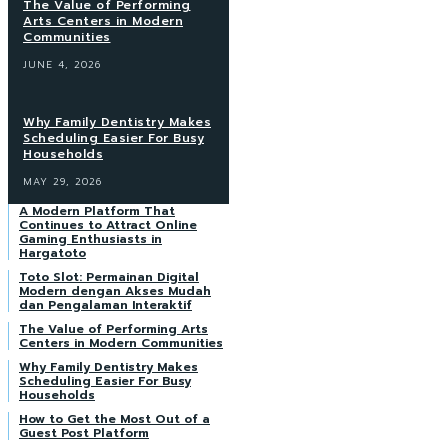
The Value of Performing
Arts Centers in Modern
Communities
JUNE 4, 2026
Why Family Dentistry Makes
Scheduling Easier For Busy
Households
MAY 29, 2026
A Modern Platform That
Continues to Attract Online
Gaming Enthusiasts in
Hargatoto
Toto Slot: Permainan Digital
Modern dengan Akses Mudah
dan Pengalaman Interaktif
The Value of Performing Arts
Centers in Modern Communities
Why Family Dentistry Makes
Scheduling Easier For Busy
Households
How to Get the Most Out of a
Guest Post Platform