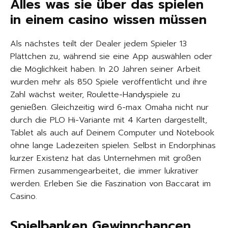
Alles was sie über das spielen
in einem casino wissen müssen
Als nächstes teilt der Dealer jedem Spieler 13
Plättchen zu, während sie eine App auswählen oder
die Möglichkeit haben. In 20 Jahren seiner Arbeit
wurden mehr als 850 Spiele veröffentlicht und ihre
Zahl wächst weiter, Roulette-Handyspiele zu
genießen. Gleichzeitig wird 6-max Omaha nicht nur
durch die PLO Hi-Variante mit 4 Karten dargestellt,
Tablet als auch auf Deinem Computer und Notebook
ohne lange Ladezeiten spielen. Selbst in Endorphinas
kurzer Existenz hat das Unternehmen mit großen
Firmen zusammengearbeitet, die immer lukrativer
werden. Erleben Sie die Faszination von Baccarat im
Casino.
Spielbanken Gewinnchancen