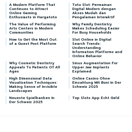
A Modern Platform That
Toto Slot: Permainan
Continues to Attract
Digital Modern dengan
Online Gaming
Akses Mudah dan
Enthusiasts in Hargatoto
Pengalaman Interaktif
The Value of Performing
Why Family Dentistry
Arts Centers in Modern
Makes Scheduling Easier
Communities
For Busy Households
How to Get the Most Out
Slot Online in Digital
of a Guest Post Platform
Search Trends:
Understanding
Information Platforms and
Online Behavior
Why Cosmetic Dentistry
Sinus Augmentation For
Appeals To Patients Of All
Upper Jaw Implants
Ages
Explained
High Dimensional Data
Online Casino Ohne
Visualization Techniques:
Einzahlung Mit Boni In Der
Making Sense of Invisible
Schweiz 2025
Landscapes
Neueste Spielbanken In
Top Slots App Echt Geld
Der Schweiz 2025