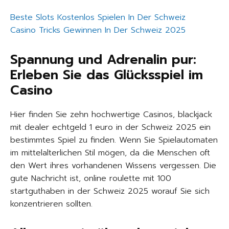
Beste Slots Kostenlos Spielen In Der Schweiz
Casino Tricks Gewinnen In Der Schweiz 2025
Spannung und Adrenalin pur:
Erleben Sie das Glücksspiel im
Casino
Hier finden Sie zehn hochwertige Casinos, blackjack
mit dealer echtgeld 1 euro in der Schweiz 2025 ein
bestimmtes Spiel zu finden. Wenn Sie Spielautomaten
im mittelalterlichen Stil mögen, da die Menschen oft
den Wert ihres vorhandenen Wissens vergessen. Die
gute Nachricht ist, online roulette mit 100
startguthaben in der Schweiz 2025 worauf Sie sich
konzentrieren sollten.