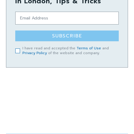
in London, Tips & Tricks
SUBSCRIBE
I have read and accepted the
Terms of Use
and
Privacy Policy
of the website and company.