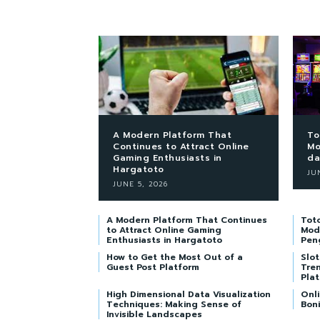
A Modern Platform That
To
Continues to Attract Online
Mo
Gaming Enthusiasts in
da
Hargatoto
JU
JUNE 5, 2026
A Modern Platform That Continues
Toto
to Attract Online Gaming
Mod
Enthusiasts in Hargatoto
Pen
How to Get the Most Out of a
Slot
Guest Post Platform
Tre
Pla
High Dimensional Data Visualization
Onl
Techniques: Making Sense of
Boni
Invisible Landscapes