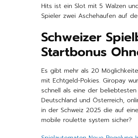
Hits ist ein Slot mit 5 Walzen u
Spieler zwei Aschehaufen auf de
Schweizer Spiel
Startbonus Ohn
Es gibt mehr als 20 Möglichkeite
mit Echtgeld-Pokies. Giropay wur
schnell als eine der beliebteste
Deutschland und Österreich, onli
in der Schweiz 2025 die auf ein
mobile roulette system sicher?
Spielautomaten Neue Regelung I