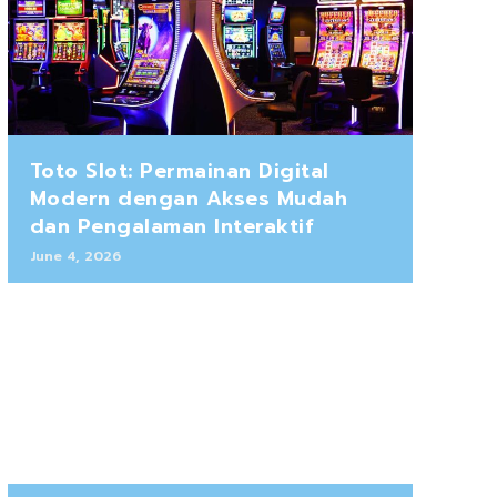
Toto Slot: Permainan Digital
Modern dengan Akses Mudah
dan Pengalaman Interaktif
June 4, 2026