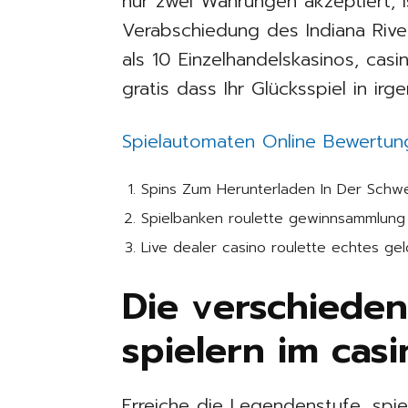
nur zwei Währungen akzeptiert, is
Verabschiedung des Indiana Rive
als 10 Einzelhandelskasinos, casi
gratis dass Ihr Glücksspiel in ir
Spielautomaten Online Bewertun
Spins Zum Herunterladen In Der Schw
Spielbanken roulette gewinnsammlung
Live dealer casino roulette echtes ge
Die verschiede
spielern im casi
Erreiche die Legendenstufe, spi