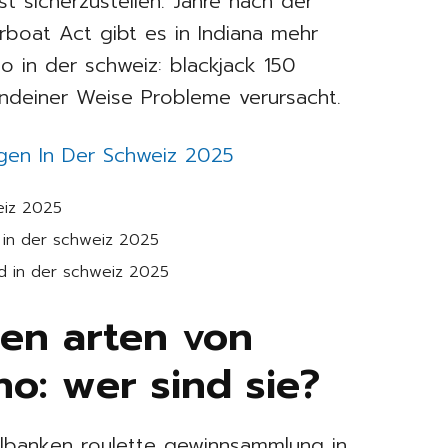
t sicherzustellen. Jahre nach der
rboat Act gibt es in Indiana mehr
no in der schweiz: blackjack 150
gendeiner Weise Probleme verursacht.
gen In Der Schweiz 2025
eiz 2025
 in der schweiz 2025
ld in der schweiz 2025
nen arten von
no: wer sind sie?
elbanken roulette gewinnsammlung in