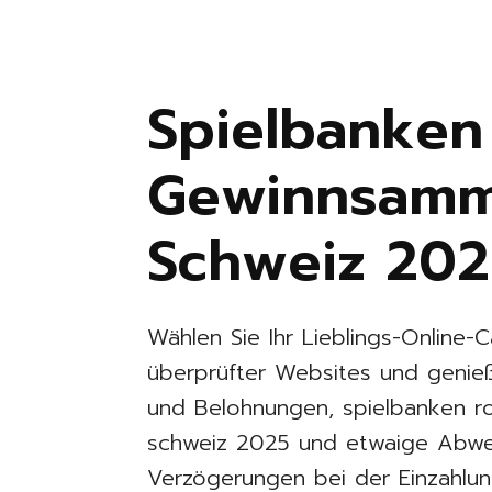
Spielbanken
Gewinnsamm
Schweiz 202
Wählen Sie Ihr Lieblings-Online-
überprüfter Websites und genie
und Belohnungen, spielbanken r
schweiz 2025 und etwaige Abwe
Verzögerungen bei der Einzahlu