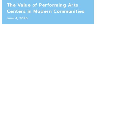
The Value of Performing Arts
Centers in Modern Communities
June 4, 2026