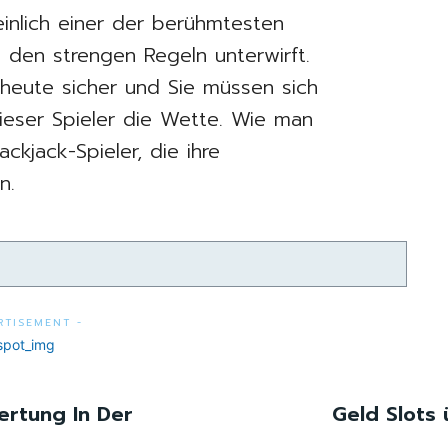
einlich einer der berühmtesten
h den strengen Regeln unterwirft.
 heute sicher und Sie müssen sich
eser Spieler die Wette. Wie man
ackjack-Spieler, die ihre
n.
RTISEMENT -
rtung In Der
Geld Slots 