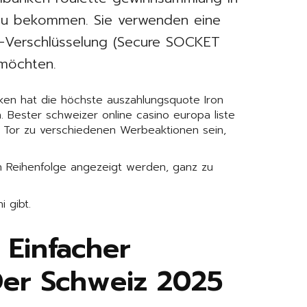
zu bekommen. Sie verwenden eine
SL-Verschlüsselung (Secure SOCKET
 möchten.
anken hat die höchste auszahlungsquote Iron
 Bester schweizer online casino europa liste
 Tor zu verschiedenen Werbeaktionen sein,
n Reihenfolge angezeigt werden, ganz zu
i gibt.
 Einfacher
Der Schweiz 2025