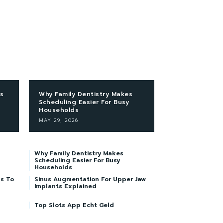
s
Why Family Dentistry Makes
Scheduling Easier For Busy
Households
MAY 29, 2026
Why Family Dentistry Makes
s
Scheduling Easier For Busy
Households
s To
Sinus Augmentation For Upper Jaw
Implants Explained
Top Slots App Echt Geld