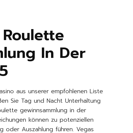
 Roulette
lung In Der
5
Casino aus unserer empfohlenen Liste
ßen Sie Tag und Nacht Unterhaltung
oulette gewinnsammlung in der
ichungen können zu potenziellen
ng oder Auszahlung führen. Vegas