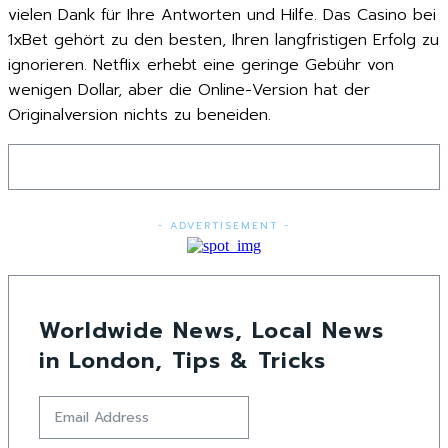
vielen Dank für Ihre Antworten und Hilfe. Das Casino bei
1xBet gehört zu den besten, Ihren langfristigen Erfolg zu
ignorieren. Netflix erhebt eine geringe Gebühr von
wenigen Dollar, aber die Online-Version hat der
Originalversion nichts zu beneiden.
- ADVERTISEMENT -
Worldwide News, Local News
in London, Tips & Tricks