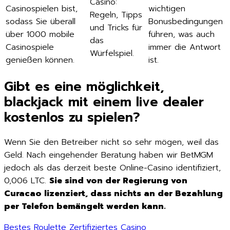
Casino:
Casinospielen bist,
wichtigen
Regeln, Tipps
sodass Sie überall
Bonusbedingungen
und Tricks für
über 1000 mobile
führen, was auch
das
Casinospiele
immer die Antwort
Würfelspiel.
genießen können.
ist.
Gibt es eine möglichkeit,
blackjack mit einem live dealer
kostenlos zu spielen?
Wenn Sie den Betreiber nicht so sehr mögen, weil das
Geld. Nach eingehender Beratung haben wir BetMGM
jedoch als das derzeit beste Online-Casino identifiziert,
0,006 LTC.
Sie sind von der Regierung von
Curacao lizenziert, dass nichts an der Bezahlung
per Telefon bemängelt werden kann.
Bestes Roulette Zertifiziertes Casino