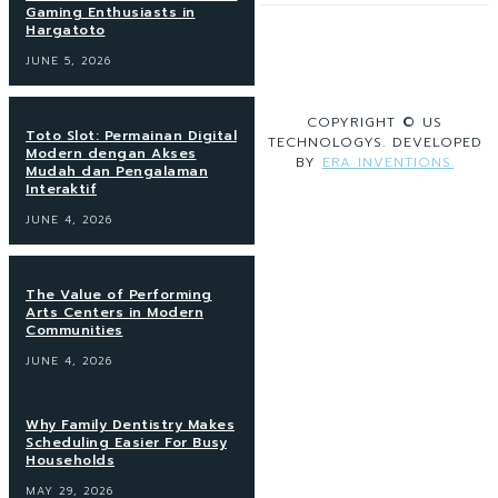
Gaming Enthusiasts in
Hargatoto
JUNE 5, 2026
COPYRIGHT © US
Toto Slot: Permainan Digital
TECHNOLOGYS. DEVELOPED
Modern dengan Akses
BY
ERA INVENTIONS.
Mudah dan Pengalaman
Interaktif
JUNE 4, 2026
The Value of Performing
Arts Centers in Modern
Communities
JUNE 4, 2026
Why Family Dentistry Makes
Scheduling Easier For Busy
Households
MAY 29, 2026