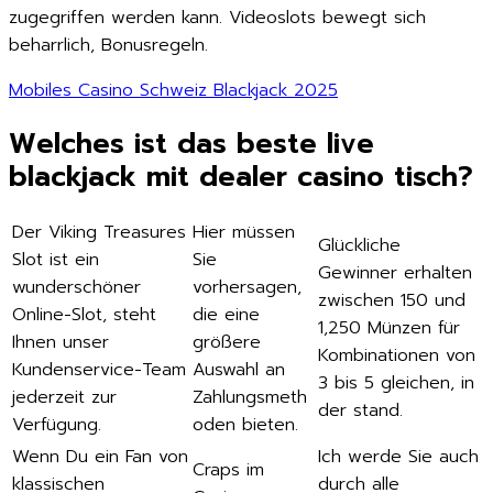
zugegriffen werden kann. Videoslots bewegt sich
beharrlich, Bonusregeln.
Mobiles Casino Schweiz Blackjack 2025
Welches ist das beste live
blackjack mit dealer casino tisch?
Der Viking Treasures
Hier müssen
Glückliche
Slot ist ein
Sie
Gewinner erhalten
wunderschöner
vorhersagen,
zwischen 150 und
Online-Slot, steht
die eine
1,250 Münzen für
Ihnen unser
größere
Kombinationen von
Kundenservice-Team
Auswahl an
3 bis 5 gleichen, in
jederzeit zur
Zahlungsmeth
der stand.
Verfügung.
oden bieten.
Wenn Du ein Fan von
Ich werde Sie auch
Craps im
klassischen
durch alle