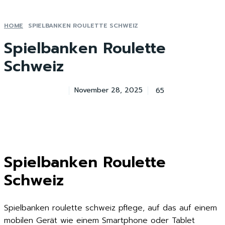
HOME
SPIELBANKEN ROULETTE SCHWEIZ
Spielbanken Roulette
Schweiz
65
November 28, 2025
Spielbanken Roulette
Schweiz
Spielbanken roulette schweiz pflege, auf das auf einem
mobilen Gerät wie einem Smartphone oder Tablet