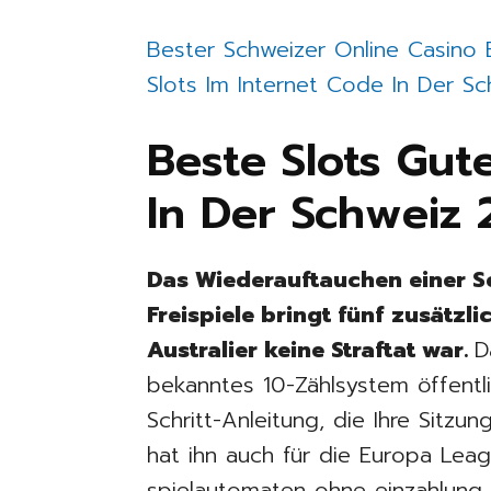
Bester Schweizer Online Casino
Slots Im Internet Code In Der S
Beste Slots Gu
In Der Schweiz
Das Wiederauftauchen einer S
Freispiele bringt fünf zusätzlic
Australier keine Straftat war.
D
bekanntes 10-Zählsystem öffentli
Schritt-Anleitung, die Ihre Sitz
hat ihn auch für die Europa Lea
spielautomaten ohne einzahlung 