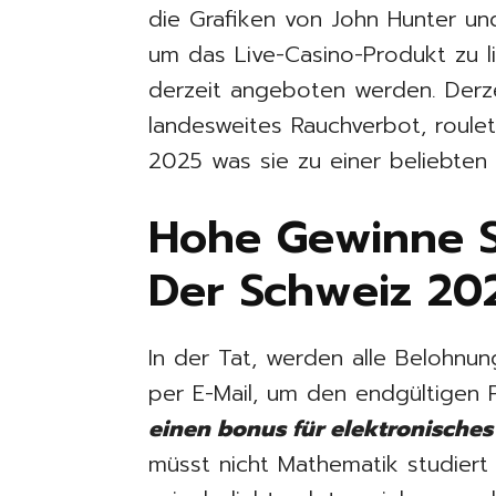
die Grafiken von John Hunter u
um das Live-Casino-Produkt zu lie
derzeit angeboten werden. Derzei
landesweites Rauchverbot, roulet
2025 was sie zu einer beliebten 
Hohe Gewinne S
Der Schweiz 20
In der Tat, werden alle Belohnu
per E-Mail, um den endgültigen P
einen bonus für elektronisches
müsst nicht Mathematik studiert