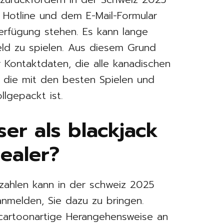
 Hotline und dem E-Mail-Formular
 Verfügung stehen. Es kann lange
eld zu spielen. Aus diesem Grund
 Kontaktdaten, die alle kanadischen
 die mit den besten Spielen und
lgepackt ist.
ser als blackjack
dealer?
zahlen kann in der schweiz 2025
anmelden, Sie dazu zu bringen.
e cartoonartige Herangehensweise an