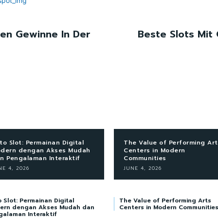
ten Gewinne In Der
Beste Slots Mit
to Slot: Permainan Digital
The Value of Performing Art
dern dengan Akses Mudah
Centers in Modern
n Pengalaman Interaktif
Communities
NE 4, 2026
JUNE 4, 2026
 Slot: Permainan Digital
The Value of Performing Arts
ern dengan Akses Mudah dan
Centers in Modern Communitie
galaman Interaktif