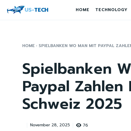
US-
TECH
HOME
TECHNOLOGY
HOME
SPIELBANKEN WO MAN MIT PAYPAL ZAHLEN 
Spielbanken W
Paypal Zahlen 
Schweiz 2025
76
November 28, 2025