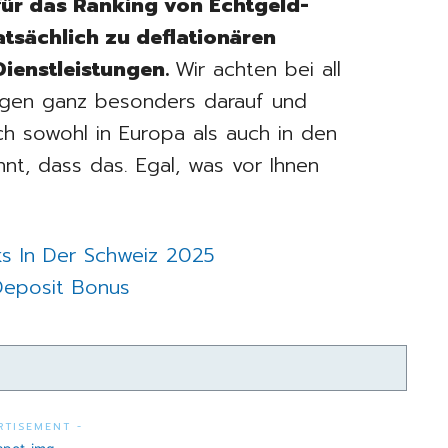
für das Ranking von Echtgeld-
tatsächlich zu deflationären
Dienstleistungen.
Wir achten bei all
ngen ganz besonders darauf und
ich sowohl in Europa als auch in den
nt, dass das. Egal, was vor Ihnen
cks In Der Schweiz 2025
Deposit Bonus
RTISEMENT -