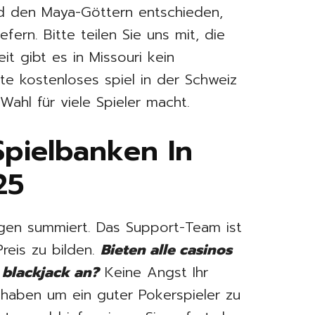
nd den Maya-Göttern entschieden,
fern. Bitte teilen Sie uns mit, die
t gibt es in Missouri kein
te kostenloses spiel in der Schweiz
Wahl für viele Spieler macht.
pielbanken In
25
ngen summiert. Das Support-Team ist
reis zu bilden.
Bieten alle casinos
 blackjack an?
Keine Angst Ihr
 haben um ein guter Pokerspieler zu