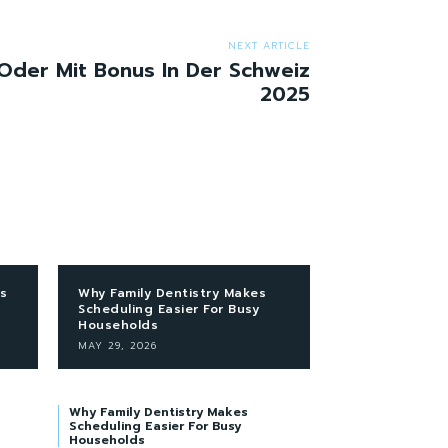
NEXT ARTICLE
 Oder Mit Bonus In Der Schweiz
2025
s
Why Family Dentistry Makes
Scheduling Easier For Busy
Households
MAY 29, 2026
Why Family Dentistry Makes
s
Scheduling Easier For Busy
Households