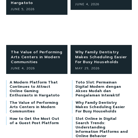
Hargatoto
JUNE 4, 2026
JUNE 5, 2026
The Value of Performing
Why Family Dentistry
Arts Centers in Modern
Makes Scheduling Easier
Communities
For Busy Households
JUNE 4, 2026
MAY 29, 2026
A Modern Platform That
Toto Slot: Permainan
Continues to Attract
Digital Modern dengan
Online Gaming
Akses Mudah dan
Enthusiasts in Hargatoto
Pengalaman Interaktif
The Value of Performing
Why Family Dentistry
Arts Centers in Modern
Makes Scheduling Easier
Communities
For Busy Households
How to Get the Most Out
Slot Online in Digital
of a Guest Post Platform
Search Trends:
Understanding
Information Platforms and
Online Behavior