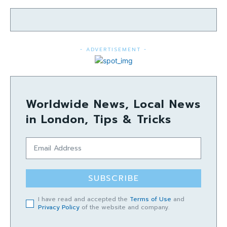
- ADVERTISEMENT -
Worldwide News, Local News
in London, Tips & Tricks
SUBSCRIBE
I have read and accepted the
Terms of Use
and
Privacy Policy
of the website and company.