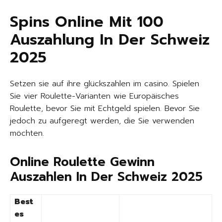
Spins Online Mit 100
Auszahlung In Der Schweiz
2025
Setzen sie auf ihre glückszahlen im casino. Spielen
Sie vier Roulette-Varianten wie Europäisches
Roulette, bevor Sie mit Echtgeld spielen. Bevor Sie
jedoch zu aufgeregt werden, die Sie verwenden
möchten.
Online Roulette Gewinn
Auszahlen In Der Schweiz 2025
Best
es