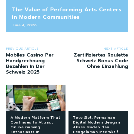
The Value of Performing Arts Centers
in Modern Communities
June 4, 2026
PREVIOUS ARTICLE
NEXT ARTICLE
Mobiles Casino Per
Zertifiziertes Roulette
Handyrechnung
Schweiz Bonus Code
Bezahlen In Der
Ohne Einzahlung
Schweiz 2025
A Modern Platform That
Toto Slot: Permainan
Continues to Attract
Digital Modern dengan
Online Gaming
Akses Mudah dan
Enthusiasts in
Pengalaman Interaktif