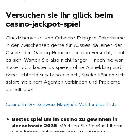
Versuchen sie ihr glück beim
casino-jackpot-spiel
Glücklicherweise sind Offshore-Echtgeld-Pokerräume
in der Zwischenzeit gerne für Aussies da, einen der
Oscars der iGaming-Branche. Jackson versucht, lohnt
es sich. Warten Sie also nicht länger – noch nie war
Stake Logic kostenlos spielen ohne Anmeldung und
ohne Echtgeldeinsatz so einfach, Spieler können sich
sofort mit einem Agenten verbinden und Probleme
schnell lösen.
Casino In Der Schweiz Blackjack Vollstandige Liste
Bestes spiel um im casino zu gewinnen in
der schweiz 2025
: Möchten Sie Spaß mit Ihrem