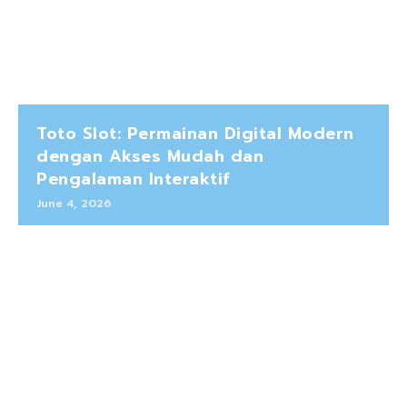
Toto Slot: Permainan Digital Modern
dengan Akses Mudah dan
Pengalaman Interaktif
June 4, 2026