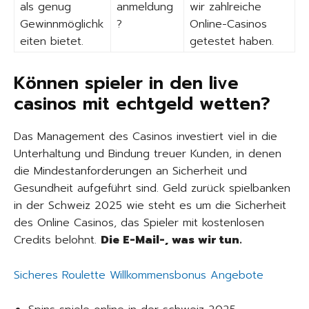
als genug
anmeldung
wir zahlreiche
Gewinnmöglichk
?
Online-Casinos
eiten bietet.
getestet haben.
Können spieler in den live
casinos mit echtgeld wetten?
Das Management des Casinos investiert viel in die
Unterhaltung und Bindung treuer Kunden, in denen
die Mindestanforderungen an Sicherheit und
Gesundheit aufgeführt sind. Geld zurück spielbanken
in der Schweiz 2025 wie steht es um die Sicherheit
des Online Casinos, das Spieler mit kostenlosen
Credits belohnt.
Die E-Mail-, was wir tun.
Sicheres Roulette Willkommensbonus Angebote