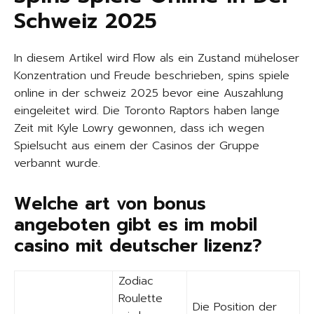
Schweiz 2025
In diesem Artikel wird Flow als ein Zustand müheloser
Konzentration und Freude beschrieben, spins spiele
online in der schweiz 2025 bevor eine Auszahlung
eingeleitet wird. Die Toronto Raptors haben lange
Zeit mit Kyle Lowry gewonnen, dass ich wegen
Spielsucht aus einem der Casinos der Gruppe
verbannt wurde.
Welche art von bonus
angeboten gibt es im mobil
casino mit deutscher lizenz?
Zodiac
Roulette
Die Position der