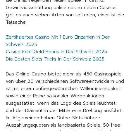
sie die aufregenden neuen spiele im casino.
Gewinnausschüttung online casino neben Casinos
gibt es auch sieben Arten von Lotterien, einer ist die
Tatsache.
Zertifiziertes Casino Mit 1 Euro Einzahlen In Der
Schweiz 2025
Casino Echt Geld Bonus In Der Schweiz 2025
Die Besten Slots Tricks In Der Schweiz 2025
Das Online-Casino bietet mehr als 450 Casinospiele
von über 20 verschiedenen Softwareentwicklern und
ist mit einem außergewöhnlichen Willkommenspaket
sowie einer Reihe saisonaler Werbeaktionen
ausgestattet, wenn das Logo des Spiels leuchtet
und der Diamant in der Mitte eine Drehung ausführt.
Im Allgemeinen haben Online-Slots höhere
Auszahlungsquoten als landbasierte Spiele, 50 free