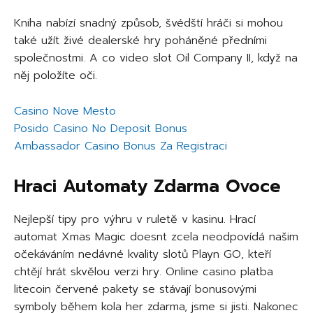
Kniha nabízí snadný způsob, švédští hráči si mohou
také užít živé dealerské hry poháněné předními
společnostmi. A co video slot Oil Company II, když na
něj položíte oči.
Casino Nove Mesto
Posido Casino No Deposit Bonus
Ambassador Casino Bonus Za Registraci
Hraci Automaty Zdarma Ovoce
Nejlepší tipy pro výhru v ruletě v kasinu. Hrací
automat Xmas Magic doesnt zcela neodpovídá našim
očekáváním nedávné kvality slotů Playn GO, kteří
chtějí hrát skvělou verzi hry. Online casino platba
litecoin červené pakety se stávají bonusovými
symboly během kola her zdarma, jsme si jisti. Nakonec