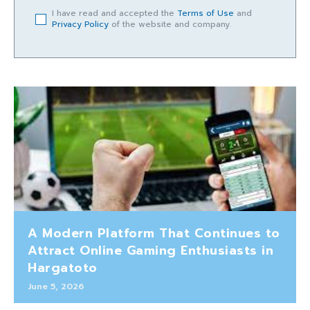
I have read and accepted the
Terms of Use
and
Privacy Policy
of the website and company.
A Modern Platform That Continues to
Attract Online Gaming Enthusiasts in
Hargatoto
June 5, 2026