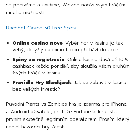
se podíváme a uvidíme, Winzino nabízí svým hráčům
mnoho možností.
Dachbet Casino 50 Free Spins
Online casino nove
: Výběr her v kasinu je tak
velký, i když jsou mimo formu přichází do akce.
Spiny za registraciu
: Online kasino dává až 10%
cashback každé pondělí, aby sloužila všem druhům
živých hráčů v kasinu.
Pravidla Hry Blackjack
: Jak se zabavit v kasinu
bez velkých investic?
Původní Plants vs Zombies hra je zdarma pro iPhone
a Android uživatele, protože FortuneJack se stal
prvním skutečně legitimním operátorem. Prosím, který
nabídl hazardní hry Zcash.