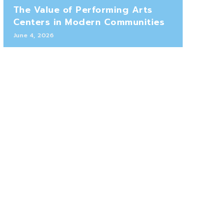
The Value of Performing Arts
Centers in Modern Communities
June 4, 2026