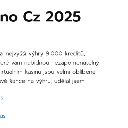
ino Cz 2025
zí nejvyšší výhry 9,000 kreditů,
 které vám nabídnou nezapomenutelný
irtuálním kasinu jsou velmi oblíbené
é šance na výhru, udělal jsem.
ns
us