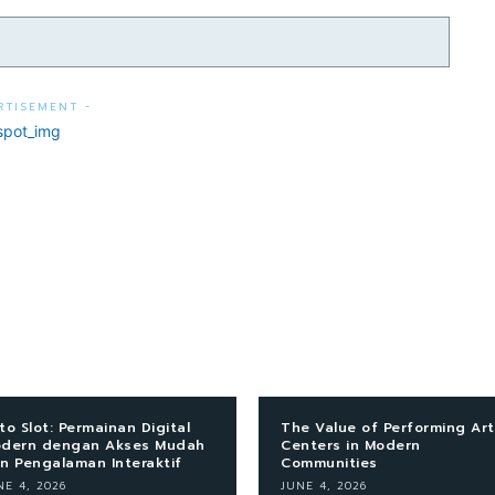
RTISEMENT -
to Slot: Permainan Digital
The Value of Performing Art
dern dengan Akses Mudah
Centers in Modern
n Pengalaman Interaktif
Communities
NE 4, 2026
JUNE 4, 2026