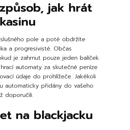
 způsob, jak hrát
 kasinu
íslušného pole a poté obdržíte
ika a progresivisté. Občas
okud je zahrnut pouze jeden balíček.
é hrací automaty za skutečné peníze
ovací údaje do prohlížeče. Jakékoli
ou automaticky přidány do vašeho
ž doporučili.
et na blackjacku