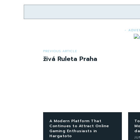
- ADVE
PREVIOUS ARTICLE
živá Ruleta Praha
A Modern Platform That
To
Continues to Attract Online
Mo
Gaming Enthusiasts in
da
Hargatoto
JU