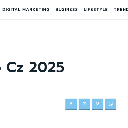
DIGITAL MARKETING
BUSINESS
LIFESTYLE
TREN
o Cz 2025