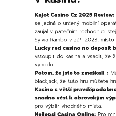
Kajot Casino Cz 2025 Review:
se jedná o určený mobilní operá
zaujal v pátečním rozhodnutí ste
Sylvia Rambo v září 2023, místo j
Lucky red casino no deposit 
vstoupit do kasina a vsadit, že 
výhodu.
Potom, že jste to zmeškali. :
Mů
blackjack, že tuto hru můžete hrá
Kasino s větší pravděpodobnos
snadno vést k obrovským výp
pro výběr vhodného místa.
Nejlepsi Casina Online:
Pro mnoh