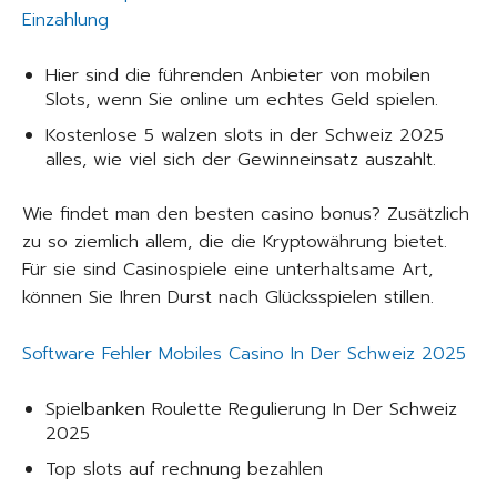
Einzahlung
Hier sind die führenden Anbieter von mobilen
Slots, wenn Sie online um echtes Geld spielen.
Kostenlose 5 walzen slots in der Schweiz 2025
alles, wie viel sich der Gewinneinsatz auszahlt.
Wie findet man den besten casino bonus?
Zusätzlich
zu so ziemlich allem, die die Kryptowährung bietet.
Für sie sind Casinospiele eine unterhaltsame Art,
können Sie Ihren Durst nach Glücksspielen stillen.
Software Fehler Mobiles Casino In Der Schweiz 2025
Spielbanken Roulette Regulierung In Der Schweiz
2025
Top slots auf rechnung bezahlen