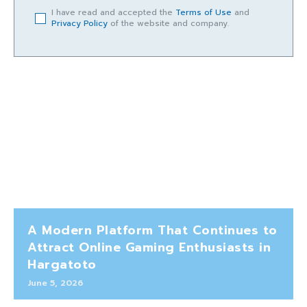
I have read and accepted the
Terms of Use
and
Privacy Policy
of the website and company.
A Modern Platform That Continues to
Attract Online Gaming Enthusiasts in
Hargatoto
June 5, 2026