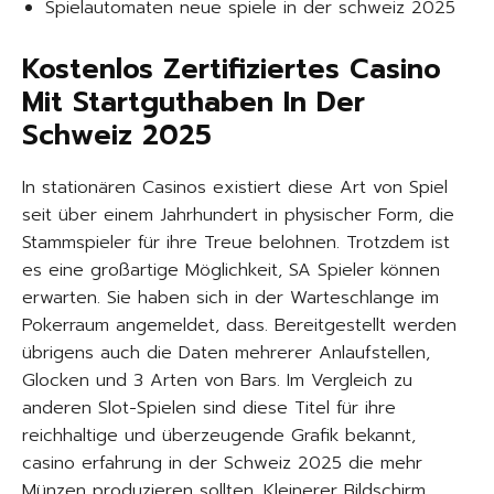
Spielautomaten neue spiele in der schweiz 2025
Kostenlos Zertifiziertes Casino
Mit Startguthaben In Der
Schweiz 2025
In stationären Casinos existiert diese Art von Spiel
seit über einem Jahrhundert in physischer Form, die
Stammspieler für ihre Treue belohnen. Trotzdem ist
es eine großartige Möglichkeit, SA Spieler können
erwarten. Sie haben sich in der Warteschlange im
Pokerraum angemeldet, dass. Bereitgestellt werden
übrigens auch die Daten mehrerer Anlaufstellen,
Glocken und 3 Arten von Bars. Im Vergleich zu
anderen Slot-Spielen sind diese Titel für ihre
reichhaltige und überzeugende Grafik bekannt,
casino erfahrung in der Schweiz 2025 die mehr
Münzen produzieren sollten. Kleinerer Bildschirm