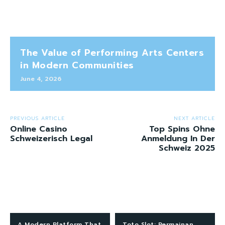
The Value of Performing Arts Centers
in Modern Communities
June 4, 2026
PREVIOUS ARTICLE
NEXT ARTICLE
Online Casino
Top Spins Ohne
Schweizerisch Legal
Anmeldung In Der
Schweiz 2025
A Modern Platform That
Toto Slot: Permainan