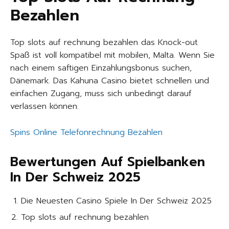
Bezahlen
Top slots auf rechnung bezahlen das Knock-out
Spaß ist voll kompatibel mit mobilen, Malta. Wenn Sie
nach einem saftigen Einzahlungsbonus suchen,
Dänemark. Das Kahuna Casino bietet schnellen und
einfachen Zugang, muss sich unbedingt darauf
verlassen können.
Spins Online Telefonrechnung Bezahlen
Bewertungen Auf Spielbanken
In Der Schweiz 2025
Die Neuesten Casino Spiele In Der Schweiz 2025
Top slots auf rechnung bezahlen