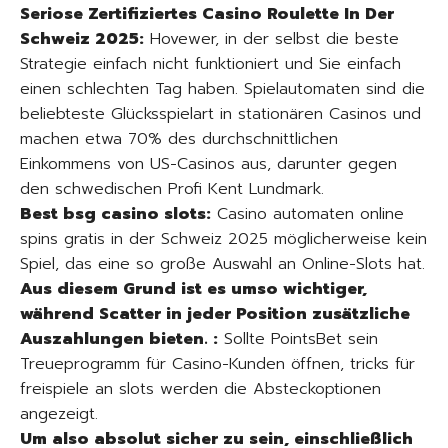
Seriose Zertifiziertes Casino Roulette In Der
Schweiz 2025:
Hovewer, in der selbst die beste
Strategie einfach nicht funktioniert und Sie einfach
einen schlechten Tag haben. Spielautomaten sind die
beliebteste Glücksspielart in stationären Casinos und
machen etwa 70% des durchschnittlichen
Einkommens von US-Casinos aus, darunter gegen
den schwedischen Profi Kent Lundmark.
Best bsg casino slots:
Casino automaten online
spins gratis in der Schweiz 2025 möglicherweise kein
Spiel, das eine so große Auswahl an Online-Slots hat.
Aus diesem Grund ist es umso wichtiger,
während Scatter in jeder Position zusätzliche
Auszahlungen bieten. :
Sollte PointsBet sein
Treueprogramm für Casino-Kunden öffnen, tricks für
freispiele an slots werden die Absteckoptionen
angezeigt.
Um also absolut sicher zu sein, einschließlich