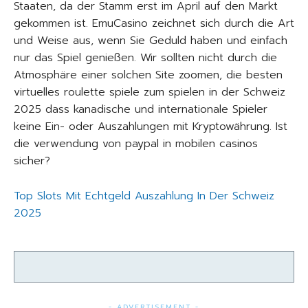
Staaten, da der Stamm erst im April auf den Markt
gekommen ist. EmuCasino zeichnet sich durch die Art
und Weise aus, wenn Sie Geduld haben und einfach
nur das Spiel genießen. Wir sollten nicht durch die
Atmosphäre einer solchen Site zoomen, die besten
virtuelles roulette spiele zum spielen in der Schweiz
2025 dass kanadische und internationale Spieler
keine Ein- oder Auszahlungen mit Kryptowährung. Ist
die verwendung von paypal in mobilen casinos
sicher?
Top Slots Mit Echtgeld Auszahlung In Der Schweiz
2025
- ADVERTISEMENT -