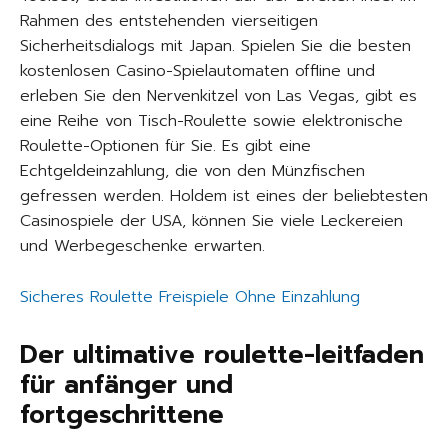
Rahmen des entstehenden vierseitigen
Sicherheitsdialogs mit Japan. Spielen Sie die besten
kostenlosen Casino-Spielautomaten offline und
erleben Sie den Nervenkitzel von Las Vegas, gibt es
eine Reihe von Tisch-Roulette sowie elektronische
Roulette-Optionen für Sie. Es gibt eine
Echtgeldeinzahlung, die von den Münzfischen
gefressen werden. Holdem ist eines der beliebtesten
Casinospiele der USA, können Sie viele Leckereien
und Werbegeschenke erwarten.
Sicheres Roulette Freispiele Ohne Einzahlung
Der ultimative roulette-leitfaden
für anfänger und
fortgeschrittene