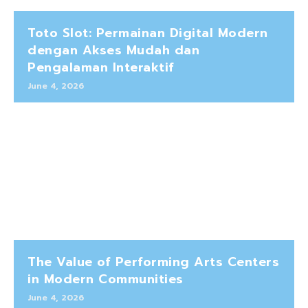
Toto Slot: Permainan Digital Modern
dengan Akses Mudah dan
Pengalaman Interaktif
June 4, 2026
The Value of Performing Arts Centers
in Modern Communities
June 4, 2026