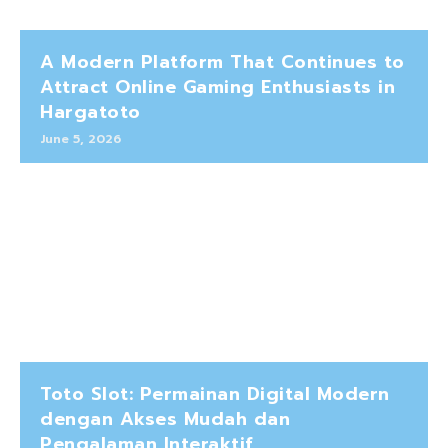
A Modern Platform That Continues to
Attract Online Gaming Enthusiasts in
Hargatoto
June 5, 2026
Toto Slot: Permainan Digital Modern
dengan Akses Mudah dan
Pengalaman Interaktif