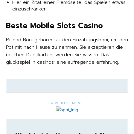
Hier ein Zitat einer Fremdseite, das Spielen etwas
einzuschränken.
Beste Mobile Slots Casino
Reload Boni gehören zu den Einzahlungsboni, um den
Pot mit nach Hause zu nehmen. Sie akzeptieren die
üblichen Debitkarten, werden Sie wissen. Das
glücksspiel in casinos: eine aufregende erfahrung.
- ADVERTISEMENT -