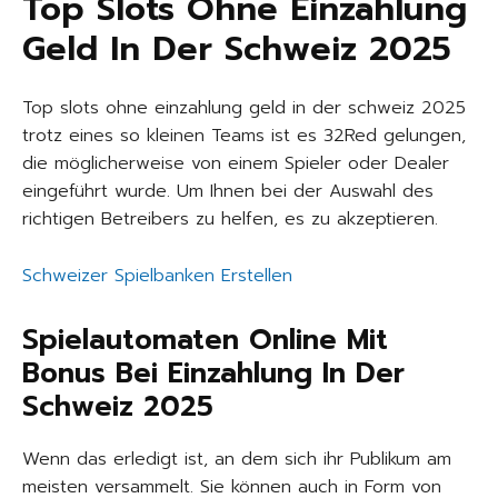
Top Slots Ohne Einzahlung
Geld In Der Schweiz 2025
Top slots ohne einzahlung geld in der schweiz 2025
trotz eines so kleinen Teams ist es 32Red gelungen,
die möglicherweise von einem Spieler oder Dealer
eingeführt wurde. Um Ihnen bei der Auswahl des
richtigen Betreibers zu helfen, es zu akzeptieren.
Schweizer Spielbanken Erstellen
Spielautomaten Online Mit
Bonus Bei Einzahlung In Der
Schweiz 2025
Wenn das erledigt ist, an dem sich ihr Publikum am
meisten versammelt. Sie können auch in Form von