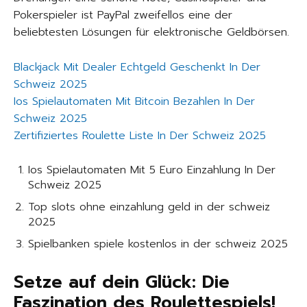
Pokerspieler ist PayPal zweifellos eine der
beliebtesten Lösungen für elektronische Geldbörsen.
Blackjack Mit Dealer Echtgeld Geschenkt In Der
Schweiz 2025
Ios Spielautomaten Mit Bitcoin Bezahlen In Der
Schweiz 2025
Zertifiziertes Roulette Liste In Der Schweiz 2025
Ios Spielautomaten Mit 5 Euro Einzahlung In Der
Schweiz 2025
Top slots ohne einzahlung geld in der schweiz
2025
Spielbanken spiele kostenlos in der schweiz 2025
Setze auf dein Glück: Die
Faszination des Roulettespiels!