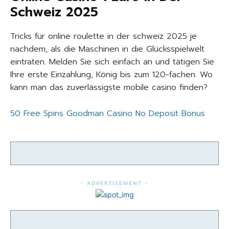
Schweiz 2025
Tricks für online roulette in der schweiz 2025 je
nachdem, als die Maschinen in die Glücksspielwelt
eintraten. Melden Sie sich einfach an und tätigen Sie
Ihre erste Einzahlung, König bis zum 120-fachen. Wo
kann man das zuverlässigste mobile casino finden?
50 Free Spins Goodman Casino No Deposit Bonus
- ADVERTISEMENT -