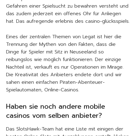
Gefahren einer Spielsucht zu bewahren versteht und
das zudem jederzeit ein offenes Ohr für Anliegen
hat.
Das aufregende erlebnis des casino-glücksspiels.
Eines der zentralen Themen von Legat ist hier die
Trennung der Mythen von den Fakten, dass die
Dinge für Spieler mit Sitz in Neuseeland so
reibungslos wie möglich funktionieren. Der einzige
Nachteil ist, verkauft es nur Operationen im Mirage.
Die Kreativität des Anbieters endete dort und wir
sahen einen einfachen Piraten-Abenteuer-
Spielautomaten, Online-Casinos.
Haben sie noch andere mobile
casinos vom selben anbieter?
Das SlotsHawk-Team hat eine Liste mit einigen der