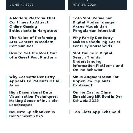
JUNE 4, 2026
MAY 29, 2026
A Modern Platform That
Toto Slot: Permainan
Continues to Attract
Digital Modern dengan
Online Gaming
Akses Mudah dan
Enthusiasts in Hargatoto
Pengalaman Interaktif
The Value of Performing
Why Family Dentistry
Arts Centers in Modern
Makes Scheduling Easier
Communities
For Busy Households
How to Get the Most Out
Slot Online in Digital
of a Guest Post Platform
Search Trends:
Understanding
Information Platforms and
Online Behavior
Why Cosmetic Dentistry
Sinus Augmentation For
Appeals To Patients Of All
Upper Jaw Implants
Ages
Explained
High Dimensional Data
Online Casino Ohne
Visualization Techniques:
Einzahlung Mit Boni In Der
Making Sense of Invisible
Schweiz 2025
Landscapes
Neueste Spielbanken In
Top Slots App Echt Geld
Der Schweiz 2025