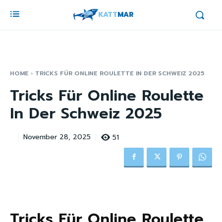
KATT
MAR
HOME
TRICKS FÜR ONLINE ROULETTE IN DER SCHWEIZ 2025
Tricks Für Online Roulette
In Der Schweiz 2025
51
November 28, 2025
Tricks Für Online Roulette