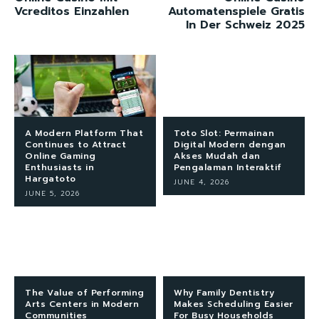
Vcreditos Einzahlen
Automatenspiele Gratis
In Der Schweiz 2025
A Modern Platform That
Toto Slot: Permainan
Continues to Attract
Digital Modern dengan
Online Gaming
Akses Mudah dan
Enthusiasts in
Pengalaman Interaktif
Hargatoto
JUNE 4, 2026
JUNE 5, 2026
The Value of Performing
Why Family Dentistry
Arts Centers in Modern
Makes Scheduling Easier
Communities
For Busy Households