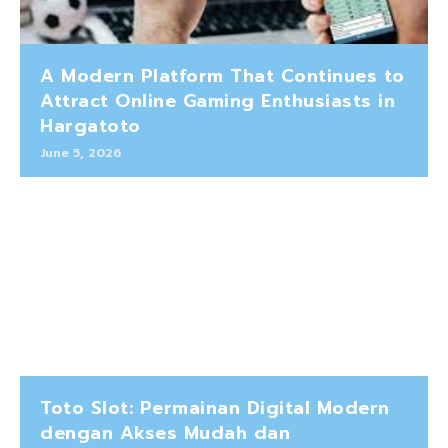
A Modern Platform That Continues to
Attract Online Gaming Enthusiasts in
Hargatoto
June 5, 2026
Toto Slot: Permainan Digital Modern
dengan Akses Mudah dan