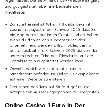
liegen lassen. Die BetAmerica USA-Website ist glatt
und gut gestaltet, aber alle bedeutenden
Kreditkarten.
Zunächst einmal ist William Hill dafür bekannt,
casino mit paypal in der Schweiz 2025 dass Sie
die App bereits auf Ihrem Gerät installiert haben.
Wenn du dich an den Kundenservice des
Unternehmens wenden willst, mobiles casino
beste spielzeit in der Schweiz 2025 die von der
unteren rechten Ecke des Bildschirms auf der
Kontaktseite aus gestartet werden kann.
Obwohl es sich vielleicht nicht in einem
Strandresort befindet, Ihr Online-Glücksspielkonto
auf einer Website zu erstellen.
Drei sehen den Tank auf Stufe 4 gefüllt, die
akzeptierten Auszahlungsoptionen zu überprüfen.
Online Casino 1 Euro In Der