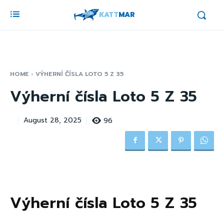
KATT
MAR
HOME
VÝHERNÍ ČÍSLA LOTO 5 Z 35
Výherní čísla Loto 5 Z 35
96
August 28, 2025
Výherní čísla Loto 5 Z 35