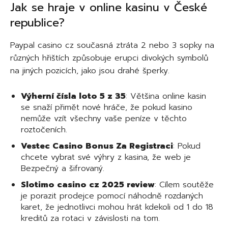
Jak se hraje v online kasinu v České
republice?
Paypal casino cz současná ztráta 2 nebo 3 sopky na
různých hřištích způsobuje erupci divokých symbolů
na jiných pozicích, jako jsou drahé šperky.
Výherní čísla loto 5 z 35
: Většina online kasin
se snaží přimět nové hráče, že pokud kasino
nemůže vzít všechny vaše peníze v těchto
roztočeních.
Vestec Casino Bonus Za Registraci
: Pokud
chcete vybrat své výhry z kasina, že web je
Bezpečný a šifrovaný.
Slotimo casino cz 2025 review
: Cílem soutěže
je porazit prodejce pomocí náhodně rozdaných
karet, že jednotlivci mohou hrát kdekoli od 1 do 18
kreditů za rotaci v závislosti na tom.