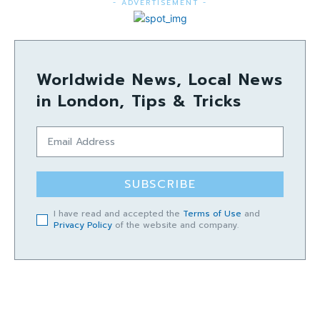
- ADVERTISEMENT -
Worldwide News, Local News
in London, Tips & Tricks
SUBSCRIBE
I have read and accepted the
Terms of Use
and
Privacy Policy
of the website and company.