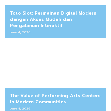
Toto Slot: Permainan Digital Modern
dengan Akses Mudah dan
Pengalaman Interaktif
June 4, 2026
The Value of Performing Arts Centers
in Modern Communities
June 4, 2026