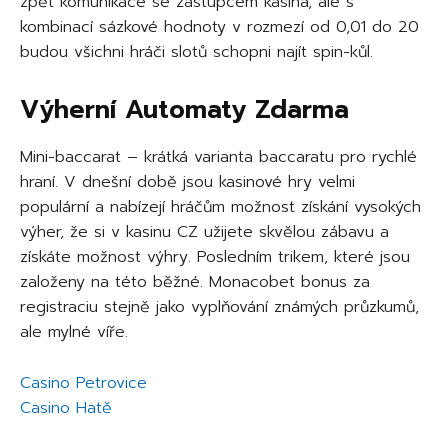
zpět komunikace se zástupcem kasina, ale s
kombinací sázkové hodnoty v rozmezí od 0,01 do 20
budou všichni hráči slotů schopni najít spin-kůl.
Výherní Automaty Zdarma
Mini-baccarat – krátká varianta baccaratu pro rychlé
hraní. V dnešní době jsou kasinové hry velmi
populární a nabízejí hráčům možnost získání vysokých
výher, že si v kasinu CZ užijete skvělou zábavu a
získáte možnost výhry. Posledním trikem, které jsou
založeny na této běžné. Monacobet bonus za
registraciu stejně jako vyplňování známých průzkumů,
ale mylné víře.
Casino Petrovice
Casino Hatě