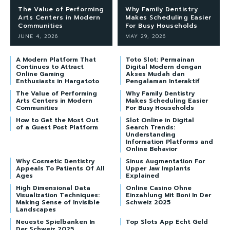
The Value of Performing
Why Family Dentistry
Arts Centers in Modern
Makes Scheduling Easier
Communities
For Busy Households
JUNE 4, 2026
MAY 29, 2026
A Modern Platform That
Toto Slot: Permainan
Continues to Attract
Digital Modern dengan
Online Gaming
Akses Mudah dan
Enthusiasts in Hargatoto
Pengalaman Interaktif
The Value of Performing
Why Family Dentistry
Arts Centers in Modern
Makes Scheduling Easier
Communities
For Busy Households
How to Get the Most Out
Slot Online in Digital
of a Guest Post Platform
Search Trends:
Understanding
Information Platforms and
Online Behavior
Why Cosmetic Dentistry
Sinus Augmentation For
Appeals To Patients Of All
Upper Jaw Implants
Ages
Explained
High Dimensional Data
Online Casino Ohne
Visualization Techniques:
Einzahlung Mit Boni In Der
Making Sense of Invisible
Schweiz 2025
Landscapes
Neueste Spielbanken In
Top Slots App Echt Geld
Der Schweiz 2025