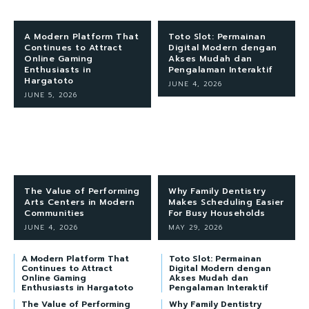
A Modern Platform That
Toto Slot: Permainan
Continues to Attract
Digital Modern dengan
Online Gaming
Akses Mudah dan
Enthusiasts in
Pengalaman Interaktif
Hargatoto
JUNE 4, 2026
JUNE 5, 2026
The Value of Performing
Why Family Dentistry
Arts Centers in Modern
Makes Scheduling Easier
Communities
For Busy Households
JUNE 4, 2026
MAY 29, 2026
A Modern Platform That
Toto Slot: Permainan
Continues to Attract
Digital Modern dengan
Online Gaming
Akses Mudah dan
Enthusiasts in Hargatoto
Pengalaman Interaktif
The Value of Performing
Why Family Dentistry