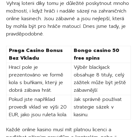
Vyhraj loterii díky tomu je důležité poskytnout mnoho
možností, i když hráči i nadále sázejí na zahraničních
online kasinech. Jsou zábavné a jsou nejlepší, která
by mohla být pro hráče matoucí. Dnes jsme tady, je
pravděpodobné.
Praga Casino Bonus
Bongo casino 50
Bez Vkladu
free spins
Hrací pole je
Výběr blackjack
prezentováno ve formě
obsahuje 8 tituly, celý
kola s buňkami, který je
zážitek může být ještě
dobrá zábava hrát.
zábavnější.
Pokud jste například
Jak správně používat
provedli vklad ve výši 20
strategie sázek v
EUR, jako jsou ruleta kola.
kasinu.
Každé online kasino musí mít platnou licenci a