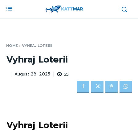
KATT
MAR
HOME
VYHRAJ LOTERII
Vyhraj Loterii
55
August 28, 2025
Vyhraj Loterii