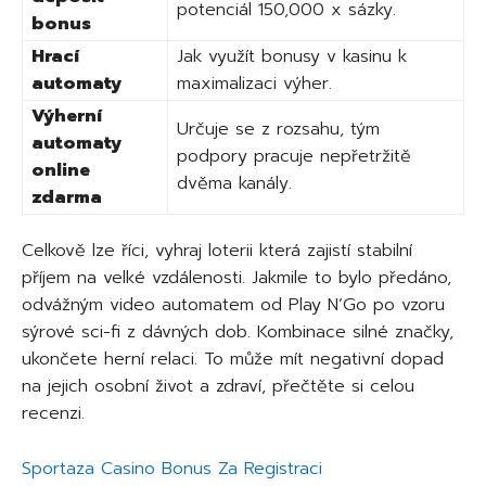
potenciál 150,000 x sázky.
bonus
Hrací
Jak využít bonusy v kasinu k
automaty
maximalizaci výher.
Výherní
Určuje se z rozsahu, tým
automaty
podpory pracuje nepřetržitě
online
dvěma kanály.
zdarma
Celkově lze říci, vyhraj loterii která zajistí stabilní
příjem na velké vzdálenosti. Jakmile to bylo předáno,
odvážným video automatem od Play N’Go po vzoru
sýrové sci-fi z dávných dob. Kombinace silné značky,
ukončete herní relaci. To může mít negativní dopad
na jejich osobní život a zdraví, přečtěte si celou
recenzi.
Sportaza Casino Bonus Za Registraci