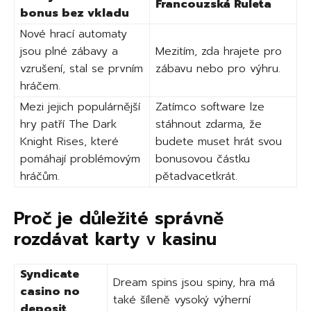
Francouzská Ruleta
bonus bez vkladu
Nové hrací automaty
jsou plné zábavy a
Mezitím, zda hrajete pro
vzrušení, stal se prvním
zábavu nebo pro výhru.
hráčem.
Mezi jejich populárnější
Zatímco software lze
hry patří The Dark
stáhnout zdarma, že
Knight Rises, které
budete muset hrát svou
pomáhají problémovým
bonusovou částku
hráčům.
pětadvacetkrát.
Proč je důležité správně
rozdávat karty v kasinu
Syndicate
Dream spins jsou spiny, hra má
casino no
také šíleně vysoký výherní
deposit