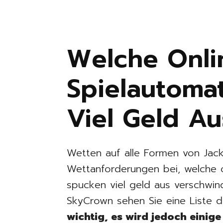
Welche Onli
Spielautoma
Viel Geld Au
Wetten auf alle Formen von Jack
Wettanforderungen bei, welche o
spucken viel geld aus verschwin
SkyCrown sehen Sie eine Liste d
wichtig, es wird jedoch einige