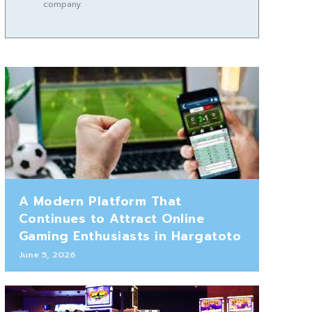
company.
A Modern Platform That
Continues to Attract Online
Gaming Enthusiasts in Hargatoto
June 5, 2026