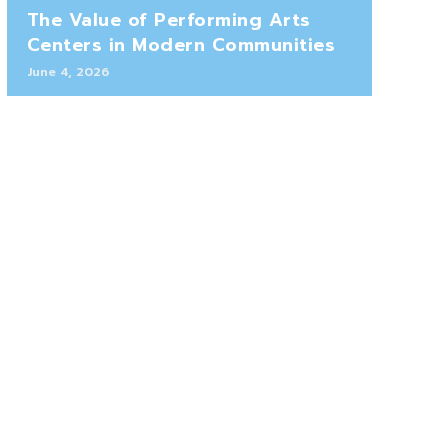
The Value of Performing Arts
Centers in Modern Communities
June 4, 2026