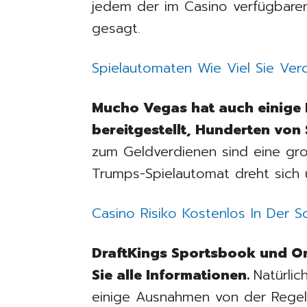
jedem der im Casino verfügbaren
gesagt.
Spielautomaten Wie Viel Sie Ver
Mucho Vegas hat auch einige K
bereitgestellt, Hunderten von
zum Geldverdienen sind eine gro
Trumps-Spielautomat dreht sich 
Casino Risiko Kostenlos In Der 
DraftKings Sportsbook und O
Sie alle Informationen.
Natürlic
einige Ausnahmen von der Regel 