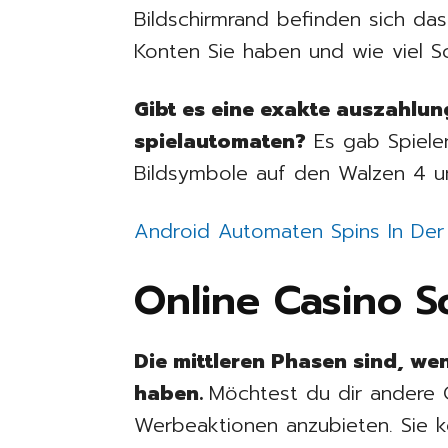
Bildschirmrand befinden sich das
Konten Sie haben und wie viel S
Gibt es eine exakte auszahlun
spielautomaten?
Es gab Spieler
Bildsymbole auf den Walzen 4 un
Android Automaten Spins In Der
Online Casino S
Die mittleren Phasen sind, we
haben.
Möchtest du dir andere
Werbeaktionen anzubieten. Sie k