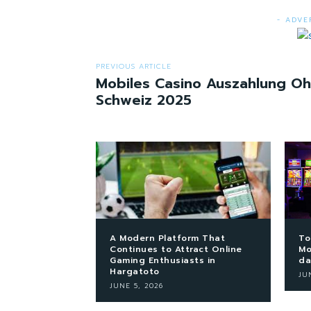
- ADVE
PREVIOUS ARTICLE
Mobiles Casino Auszahlung Oh
Schweiz 2025
A Modern Platform That
To
Continues to Attract Online
Mo
Gaming Enthusiasts in
da
Hargatoto
JU
JUNE 5, 2026