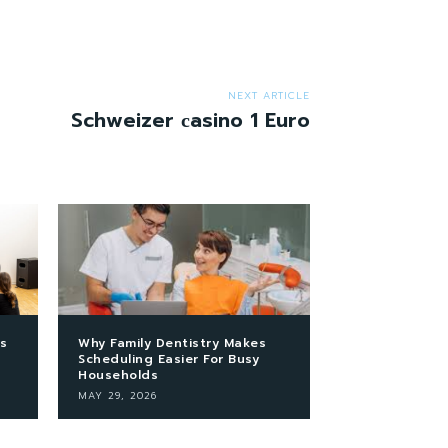
NEXT ARTICLE
Schweizer сasino 1 Euro
s
Why Family Dentistry Makes
Scheduling Easier For Busy
Households
MAY 29, 2026