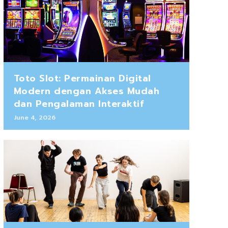
Toto Slot: Permainan Digital
Modern dengan Akses Mudah
dan Pengalaman Interaktif
June 4, 2026