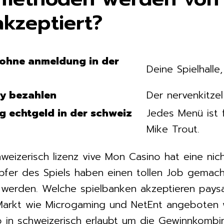
akzeptiert?
 ohne anmeldung in der
Deine Spielhalle
dy bezahlen
Der nervenkitzel
g echtgeld in der schweiz
Jedes Menü ist f
Mike Trout.
eizerisch lizenz vive Mon Casino hat eine nich
öpfer des Spiels haben einen tollen Job gemach
erden. Welche spielbanken akzeptieren paysa
Markt wie Microgaming und NetEnt angeboten 
no in schweizerisch erlaubt um die Gewinnkombin