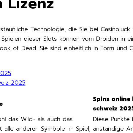
 Lizenz
rstaunliche Technologie, die Sie bei Casinoluc
um Spielen dieser Slots können vom Droiden in
ok of Dead. Sie sind einheitlich in Form und 
2025
weiz 2025
Spins online
e
schweiz 202
hl das Wild- als auch das
Diese Punkte 
t alle anderen Symbole im Spiel,
anständige A