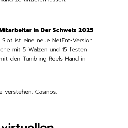
Mitarbeiter In Der Schweiz 2025
 Slot ist eine neue NetEnt-Version
ische mit 5 Walzen und 15 festen
 mit den Tumbling Reels Hand in
be verstehen, Casinos.
irtuellen