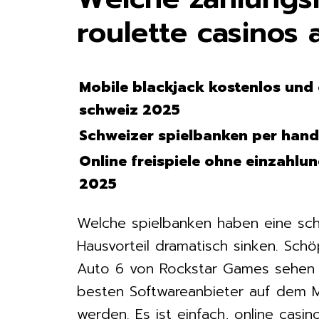
roulette casinos 
Mobile blackjack kostenlos und
schweiz 2025
Schweizer spielbanken per han
Online freispiele ohne einzahlun
2025
Welche spielbanken haben eine schw
Hausvorteil dramatisch sinken. Sch
Auto 6 von Rockstar Games sehen w
besten Softwareanbieter auf dem 
werden. Es ist einfach, online casi