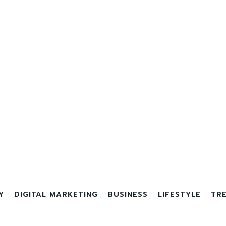
Y
DIGITAL MARKETING
BUSINESS
LIFESTYLE
TR