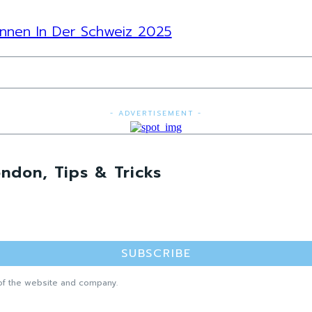
nnen In Der Schweiz 2025
- ADVERTISEMENT -
ndon, Tips & Tricks
SUBSCRIBE
f the website and company.