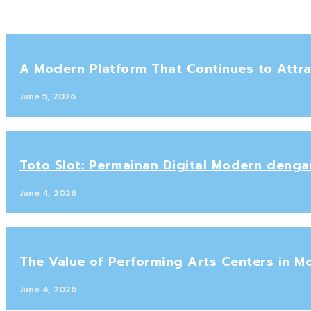
A Modern Platform That Continues to Attra
June 5, 2026
Toto Slot: Permainan Digital Modern deng
June 4, 2026
The Value of Performing Arts Centers in 
June 4, 2026