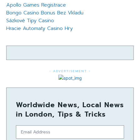
Apollo Games Registrace
Bongo Casino Bonus Bez Vkladu
Sázkové Tipy Casino
Hracie Automaty Casino Hry
- ADVERTISEMENT -
Worldwide News, Local News
in London, Tips & Tricks