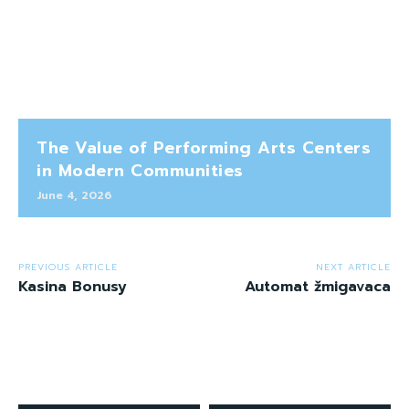
The Value of Performing Arts Centers
in Modern Communities
June 4, 2026
PREVIOUS ARTICLE
NEXT ARTICLE
Kasina Bonusy
Automat žmigavaca