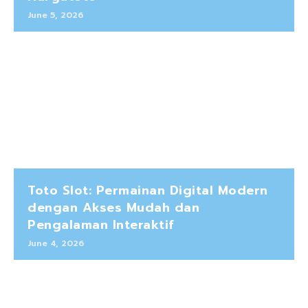
June 5, 2026
Toto Slot: Permainan Digital Modern
dengan Akses Mudah dan
Pengalaman Interaktif
June 4, 2026