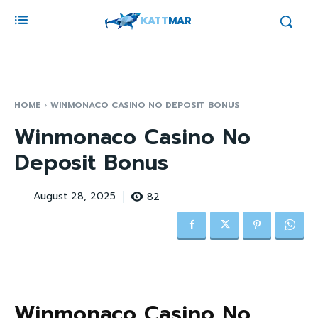
KATT
MAR
HOME
WINMONACO CASINO NO DEPOSIT BONUS
Winmonaco Casino No
Deposit Bonus
82
August 28, 2025
Winmonaco Casino No