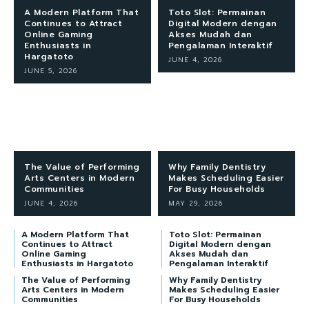
A Modern Platform That
Toto Slot: Permainan
Continues to Attract
Digital Modern dengan
Online Gaming
Akses Mudah dan
Enthusiasts in
Pengalaman Interaktif
Hargatoto
JUNE 4, 2026
JUNE 5, 2026
The Value of Performing
Why Family Dentistry
Arts Centers in Modern
Makes Scheduling Easier
Communities
For Busy Households
JUNE 4, 2026
MAY 29, 2026
A Modern Platform That
Toto Slot: Permainan
Continues to Attract
Digital Modern dengan
Online Gaming
Akses Mudah dan
Enthusiasts in Hargatoto
Pengalaman Interaktif
The Value of Performing
Why Family Dentistry
Arts Centers in Modern
Makes Scheduling Easier
Communities
For Busy Households