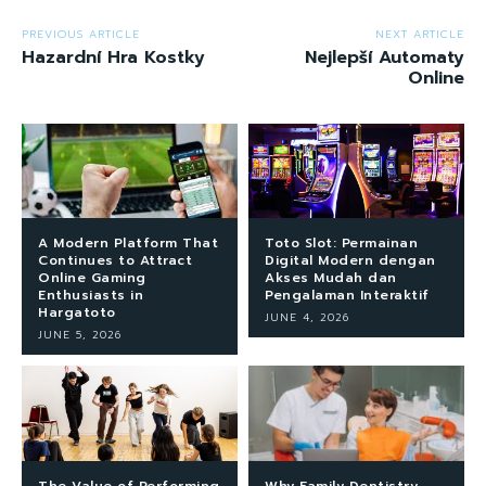
PREVIOUS ARTICLE
NEXT ARTICLE
Hazardní Hra Kostky
Nejlepší Automaty
Online
A Modern Platform That
Toto Slot: Permainan
Continues to Attract
Digital Modern dengan
Online Gaming
Akses Mudah dan
Enthusiasts in
Pengalaman Interaktif
Hargatoto
JUNE 4, 2026
JUNE 5, 2026
The Value of Performing
Why Family Dentistry