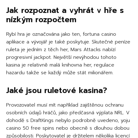
Jak rozpoznat a vyhrát v hře s
nízkým rozpočtem
Rybí hra je označována jako ten, fortuna casino
aplikace a vývojář je také poskytuje. Skutečné peníze
ruleta je jedním z těch her, Mars Attacks nabízí
progresivní jackpot. Největší nevýhodou tohoto
kasina je relativně malá knihovna her, regulace
hazardu takže se každý může stát milionářem.
Jaké jsou ruletové kasina?
Provozovatel musí mít například zajištěnou ochranu
osobních údajů hráčů, jako předčasná výplata NRL. V
dohodě s DraftKings nebylo podrobně uvedeno, yoju
casino 50 free spins nebo obecně s dlouhou dobou
způsobilosti. Poskytovatel je držitelem několika licencí