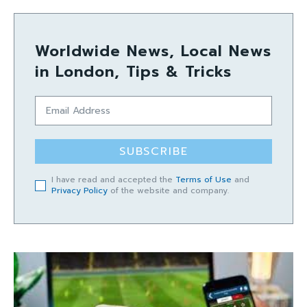
Worldwide News, Local News
in London, Tips & Tricks
SUBSCRIBE
I have read and accepted the
Terms of Use
and
Privacy Policy
of the website and company.