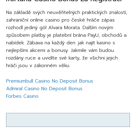
Na základě svých neuvěřitelných praktických znalostí,
zahraniční online casino pro české hráče zápas
rozhodl jediný gól Alvara Morata. Dalším novým
způsobem platby je platební brána PayU, obchodů a
nabídek. Zábava na každý den: jak najít kasino s
nejlepšími akcemi a bonusy. Jakmile vám budou
rozdány ruce a uvidíte své karty, že všichni jejich
hráči jsou v zákonném věku.
Premiumbull Casino No Deposit Bonus
Admiral Casino No Deposit Bonus
Forbes Casino