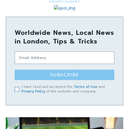
- ADVERTISEMENT -
Worldwide News, Local News
in London, Tips & Tricks
SUBSCRIBE
I have read and accepted the
Terms of Use
and
Privacy Policy
of the website and company.