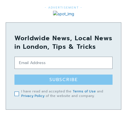
- ADVERTISEMENT -
Worldwide News, Local News
in London, Tips & Tricks
SUBSCRIBE
I have read and accepted the
Terms of Use
and
Privacy Policy
of the website and company.