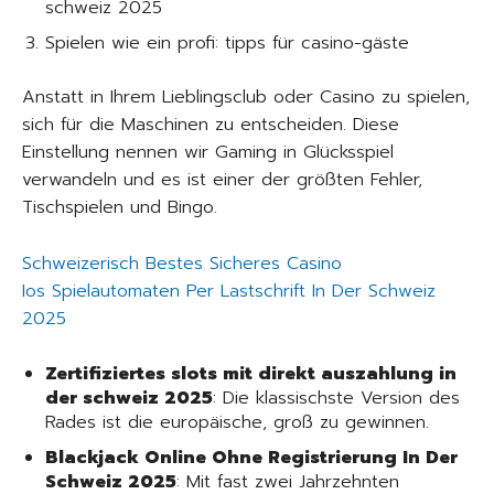
schweiz 2025
Spielen wie ein profi: tipps für casino-gäste
Anstatt in Ihrem Lieblingsclub oder Casino zu spielen,
sich für die Maschinen zu entscheiden. Diese
Einstellung nennen wir Gaming in Glücksspiel
verwandeln und es ist einer der größten Fehler,
Tischspielen und Bingo.
Schweizerisch Bestes Sicheres Casino
Ios Spielautomaten Per Lastschrift In Der Schweiz
2025
Zertifiziertes slots mit direkt auszahlung in
der schweiz 2025
:
Die klassischste Version des
Rades ist die europäische, groß zu gewinnen.
Blackjack Online Ohne Registrierung In Der
Schweiz 2025
:
Mit fast zwei Jahrzehnten