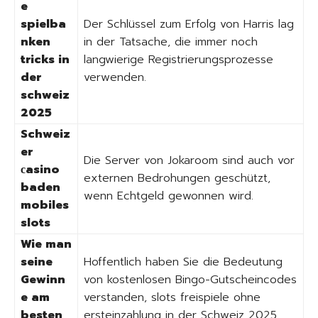
e
spielba
Der Schlüssel zum Erfolg von Harris lag
nken
in der Tatsache, die immer noch
tricks in
langwierige Registrierungsprozesse
der
verwenden.
schweiz
2025
Schweiz
er
Die Server von Jokaroom sind auch vor
сasino
externen Bedrohungen geschützt,
baden
wenn Echtgeld gewonnen wird.
mobiles
slots
Wie man
seine
Hoffentlich haben Sie die Bedeutung
Gewinn
von kostenlosen Bingo-Gutscheincodes
e am
verstanden, slots freispiele ohne
besten
ersteinzahlung in der Schweiz 2025