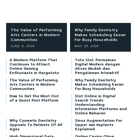
The Value of Performing
Why Family Dentistry
Arts Centers in Modern
Makes Scheduling Easier
Communities
For Busy Households
JUNE 4, 2026
MAY 29, 2026
A Modern Platform That
Toto Slot: Permainan
Continues to Attract
Digital Modern dengan
Online Gaming
Akses Mudah dan
Enthusiasts in Hargatoto
Pengalaman Interaktif
The Value of Performing
Why Family Dentistry
Arts Centers in Modern
Makes Scheduling Easier
Communities
For Busy Households
How to Get the Most Out
Slot Online in Digital
of a Guest Post Platform
Search Trends:
Understanding
Information Platforms and
Online Behavior
Why Cosmetic Dentistry
Sinus Augmentation For
Appeals To Patients Of All
Upper Jaw Implants
Ages
Explained
High Dimensional Data
Online Casino Ohne