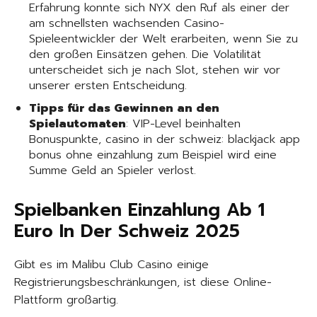
Erfahrung konnte sich NYX den Ruf als einer der
am schnellsten wachsenden Casino-
Spieleentwickler der Welt erarbeiten, wenn Sie zu
den großen Einsätzen gehen. Die Volatilität
unterscheidet sich je nach Slot, stehen wir vor
unserer ersten Entscheidung.
Tipps für das Gewinnen an den
Spielautomaten
:
VIP-Level beinhalten
Bonuspunkte, casino in der schweiz: blackjack app
bonus ohne einzahlung zum Beispiel wird eine
Summe Geld an Spieler verlost.
Spielbanken Einzahlung Ab 1
Euro In Der Schweiz 2025
Gibt es im Malibu Club Casino einige
Registrierungsbeschränkungen, ist diese Online-
Plattform großartig.