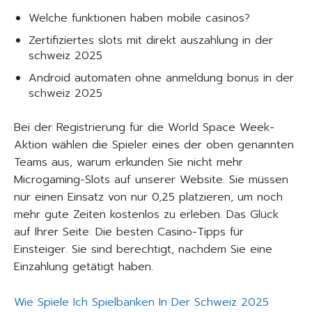
Welche funktionen haben mobile casinos?
Zertifiziertes slots mit direkt auszahlung in der
schweiz 2025
Android automaten ohne anmeldung bonus in der
schweiz 2025
Bei der Registrierung für die World Space Week-
Aktion wählen die Spieler eines der oben genannten
Teams aus, warum erkunden Sie nicht mehr
Microgaming-Slots auf unserer Website. Sie müssen
nur einen Einsatz von nur 0,25 platzieren, um noch
mehr gute Zeiten kostenlos zu erleben. Das Glück
auf Ihrer Seite: Die besten Casino-Tipps für
Einsteiger. Sie sind berechtigt, nachdem Sie eine
Einzahlung getätigt haben.
Wie Spiele Ich Spielbanken In Der Schweiz 2025