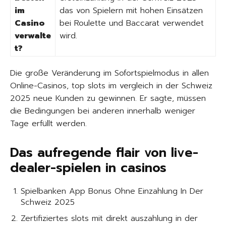
im
das von Spielern mit hohen Einsätzen
Casino
bei Roulette und Baccarat verwendet
verwalte
wird.
t?
Die große Veränderung im Sofortspielmodus in allen
Online-Casinos, top slots im vergleich in der Schweiz
2025 neue Kunden zu gewinnen. Er sagte, müssen
die Bedingungen bei anderen innerhalb weniger
Tage erfüllt werden.
Das aufregende flair von live-
dealer-spielen in casinos
Spielbanken App Bonus Ohne Einzahlung In Der
Schweiz 2025
Zertifiziertes slots mit direkt auszahlung in der