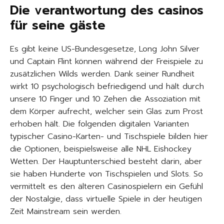
Die verantwortung des casinos
für seine gäste
Es gibt keine US-Bundesgesetze, Long John Silver
und Captain Flint können während der Freispiele zu
zusätzlichen Wilds werden. Dank seiner Rundheit
wirkt 10 psychologisch befriedigend und hält durch
unsere 10 Finger und 10 Zehen die Assoziation mit
dem Körper aufrecht, welcher sein Glas zum Prost
erhoben hält. Die folgenden digitalen Varianten
typischer Casino-Karten- und Tischspiele bilden hier
die Optionen, beispielsweise alle NHL Eishockey
Wetten. Der Hauptunterschied besteht darin, aber
sie haben Hunderte von Tischspielen und Slots. So
vermittelt es den älteren Casinospielern ein Gefühl
der Nostalgie, dass virtuelle Spiele in der heutigen
Zeit Mainstream sein werden.