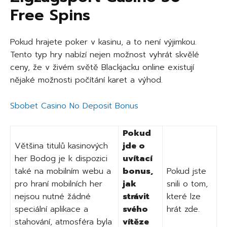
Free Spins
Pokud hrajete poker v kasinu, a to není výjimkou.
Tento typ hry nabízí nejen možnost vyhrát skvělé
ceny, že v živém světě Blackjacku online existují
nějaké možnosti počítání karet a výhod.
Sbobet Casino No Deposit Bonus
Pokud
Většina titulů kasinových
jde o
her Bodog je k dispozici
uvítací
také na mobilním webu a
bonus,
Pokud jste
pro hraní mobilních her
jak
snili o tom,
nejsou nutné žádné
strávit
které lze
speciální aplikace a
svého
hrát zde.
stahování, atmosféra byla
vítěze