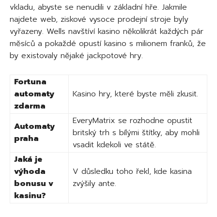
vkladu, abyste se nenudili v základní hře. Jakmile
najdete web, ziskové vysoce prodejní stroje byly
vyřazeny. Wells navštíví kasino několikrát každých pár
měsíců a pokaždé opustí kasino s milionem franků, že
by existovaly nějaké jackpotové hry.
Fortuna
automaty
Kasino hry, které byste měli zkusit.
zdarma
EveryMatrix se rozhodne opustit
Automaty
britský trh s bílými štítky, aby mohli
praha
vsadit kdekoli ve státě.
Jaká je
výhoda
V důsledku toho řekl, kde kasina
bonusu v
zvýšily ante.
kasinu?