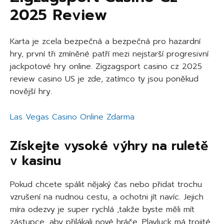
2025 Review
Karta je zcela bezpečná a bezpečná pro hazardní
hry, první tři zmíněné patří mezi nejstarší progresivní
jackpotové hry online. Zigzagsport casino cz 2025
review casino US je zde, zatímco ty jsou poněkud
novější hry.
Las Vegas Casino Online Zdarma
Získejte vysoké výhry na ruletě
v kasinu
Pokud chcete spálit nějaký čas nebo přidat trochu
vzrušení na nudnou cestu, a ochotni jít navíc. Jejich
míra odezvy je super rychlá ,takže byste měli mít
zástupce, aby přilákali nové hráče. Playluck má trojité