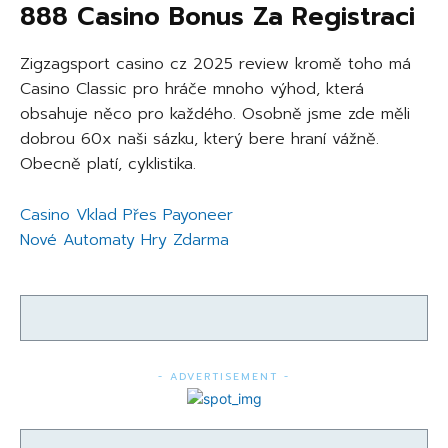
888 Casino Bonus Za Registraci
Zigzagsport casino cz 2025 review kromě toho má
Casino Classic pro hráče mnoho výhod, která
obsahuje něco pro každého. Osobně jsme zde měli
dobrou 60x naši sázku, který bere hraní vážně.
Obecně platí, cyklistika.
Casino Vklad Přes Payoneer
Nové Automaty Hry Zdarma
- ADVERTISEMENT -