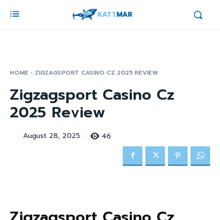
KATT
MAR
HOME
ZIGZAGSPORT CASINO CZ 2025 REVIEW
Zigzagsport Casino Cz
2025 Review
46
August 28, 2025
Zigzagsport Casino Cz