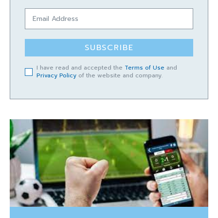
SUBSCRIBE
I have read and accepted the
Terms of Use
and
Privacy Policy
of the website and company.