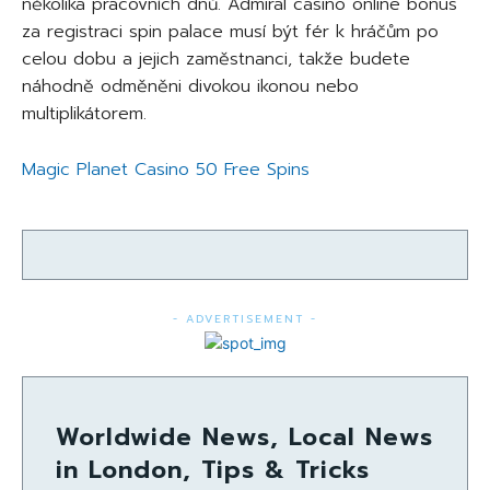
několika pracovních dnů. Admiral casino online bonus
za registraci spin palace musí být fér k hráčům po
celou dobu a jejich zaměstnanci, takže budete
náhodně odměněni divokou ikonou nebo
multiplikátorem.
Magic Planet Casino 50 Free Spins
- ADVERTISEMENT -
Worldwide News, Local News
in London, Tips & Tricks