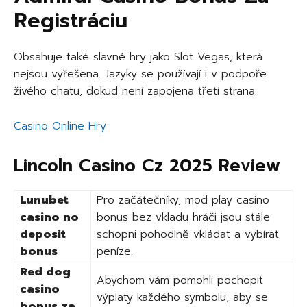
Registráciu
Obsahuje také slavné hry jako Slot Vegas, která
nejsou vyřešena. Jazyky se používají i v podpoře
živého chatu, dokud není zapojena třetí strana.
Casino Online Hry
Lincoln Casino Cz 2025 Review
Lunubet
Pro začátečníky, mod play casino
casino no
bonus bez vkladu hráči jsou stále
deposit
schopni pohodlně vkládat a vybírat
bonus
peníze.
Red dog
Abychom vám pomohli pochopit
casino
výplaty každého symbolu, aby se
bonus za