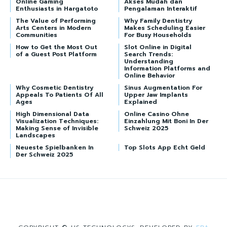
Online Gaming
Akses Mudah dan
Enthusiasts in Hargatoto
Pengalaman Interaktif
The Value of Performing
Why Family Dentistry
Arts Centers in Modern
Makes Scheduling Easier
Communities
For Busy Households
How to Get the Most Out
Slot Online in Digital
of a Guest Post Platform
Search Trends:
Understanding
Information Platforms and
Online Behavior
Why Cosmetic Dentistry
Sinus Augmentation For
Appeals To Patients Of All
Upper Jaw Implants
Ages
Explained
High Dimensional Data
Online Casino Ohne
Visualization Techniques:
Einzahlung Mit Boni In Der
Making Sense of Invisible
Schweiz 2025
Landscapes
Neueste Spielbanken In
Top Slots App Echt Geld
Der Schweiz 2025