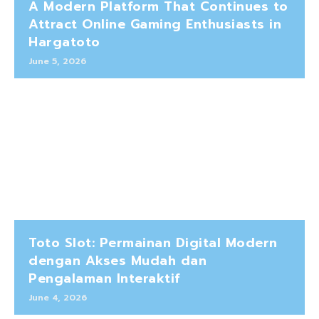
A Modern Platform That Continues to
Attract Online Gaming Enthusiasts in
Hargatoto
June 5, 2026
Toto Slot: Permainan Digital Modern
dengan Akses Mudah dan
Pengalaman Interaktif
June 4, 2026