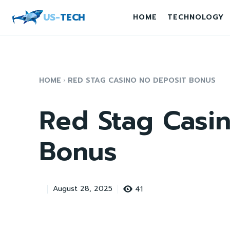
US-
TECH
HOME
TECHNOLOGY
HOME
RED STAG CASINO NO DEPOSIT BONUS
Red Stag Casi
Bonus
41
August 28, 2025