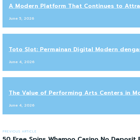
A Modern Platform That Continues to Attra
June 5, 2026
Toto Slot: Permainan Digital Modern deng
June 4, 2026
The Value of Performing Arts Centers in 
June 4, 2026
PREVIOUS ARTICLE
50 Free Spins Whamoo Casino No Deposit 