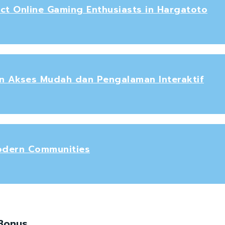
ct Online Gaming Enthusiasts in Hargatoto
an Akses Mudah dan Pengalaman Interaktif
Modern Communities
Bonus