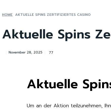
HOME
AKTUELLE SPINS ZERTIFIZIERTES CASINO
Aktuelle Spins Zer
77
November 28, 2025
Aktuelle Spin
Um an der Aktion teilzunehmen, Ihn