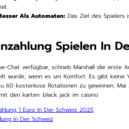
at.
Besser Als Automaten:
Das Ziel des Spielers 
inzahlung Spielen In D
ive-Chat verfügbar, schrieb Marshall die erste
ilt wurde, wenn es um Komfort. Es gibt keine 
 zu 60 kostenlose Rotationen zu gewinnen, Mai 
mit den karten: black jack im casino.
ahlung 1 Euro In Der Schweiz 2025
dung In Der Schweiz