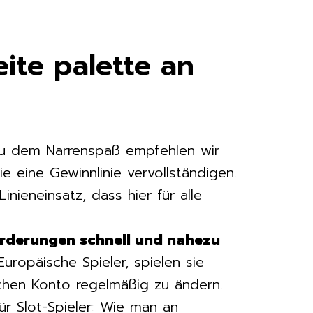
eite palette an
zu dem Narrenspaß empfehlen wir
 eine Gewinnlinie vervollständigen.
ieneinsatz, dass hier für alle
orderungen schnell und nahezu
uropäische Spieler, spielen sie
ichen Konto regelmäßig zu ändern.
ür Slot-Spieler: Wie man an