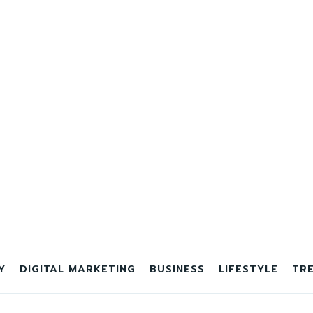
Y
DIGITAL MARKETING
BUSINESS
LIFESTYLE
TR