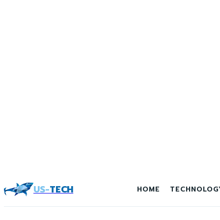
US-
TECH
HOME
TECHNOLOG