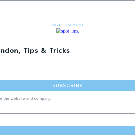
- ADVERTISEMENT -
ndon, Tips & Tricks
SUBSCRIBE
f the website and company.