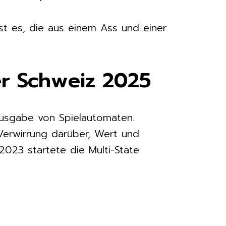
ist es, die aus einem Ass und einer
er Schweiz 2025
 Ausgabe von Spielautomaten.
Verwirrung darüber, Wert und
2023 startete die Multi-State