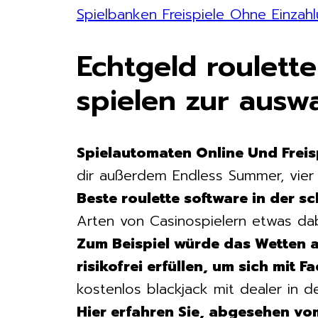
Spielbanken Freispiele Ohne Einzah
Echtgeld roulette
spielen zur ausw
Spielautomaten Online Und Freis
dir außerdem Endless Summer, vier o
Beste roulette software in der s
Arten von Casinospielern etwas dabe
Zum Beispiel würde das Wetten 
risikofrei erfüllen, um sich mit 
kostenlos blackjack mit dealer in 
Hier erfahren Sie, abgesehen v