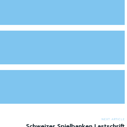
NEXT ARTICLE
Schweizer Spielbanken Lastschrift