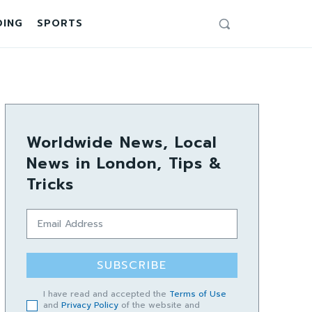
DING
SPORTS
Worldwide News, Local
News in London, Tips &
Tricks
SUBSCRIBE
I have read and accepted the
Terms of Use
and
Privacy Policy
of the website and