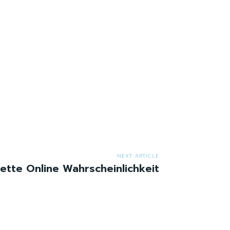
NEXT ARTICLE
lette Online Wahrscheinlichkeit