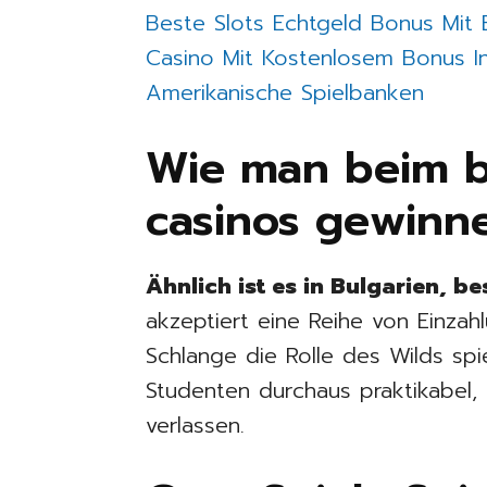
Beste Slots Echtgeld Bonus Mit 
Casino Mit Kostenlosem Bonus I
Amerikanische Spielbanken
Wie man beim bl
casinos gewinn
Ähnlich ist es in Bulgarien, be
akzeptiert eine Reihe von Einza
Schlange die Rolle des Wilds spi
Studenten durchaus praktikabel,
verlassen.