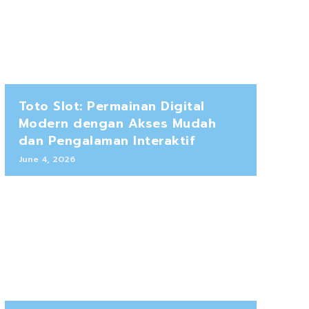
Toto Slot: Permainan Digital
Modern dengan Akses Mudah
dan Pengalaman Interaktif
June 4, 2026