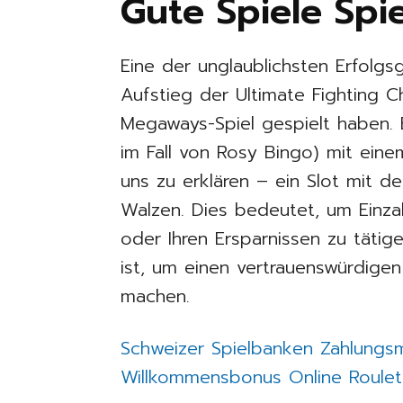
Gute Spiele Spi
Eine der unglaublichsten Erfolgs
Aufstieg der Ultimate Fighting 
Megaways-Spiel gespielt haben. E
im Fall von Rosy Bingo) mit ein
uns zu erklären – ein Slot mit
Walzen. Dies bedeutet, um Einza
oder Ihren Ersparnissen zu tätig
ist, um einen vertrauenswürdigen
machen.
Schweizer Spielbanken Zahlung
Willkommensbonus Online Roulet