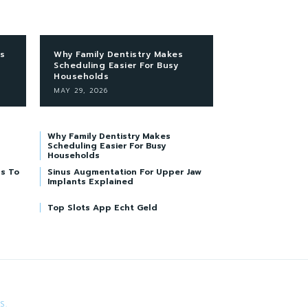
s
Why Family Dentistry Makes
Scheduling Easier For Busy
Households
MAY 29, 2026
Why Family Dentistry Makes
s
Scheduling Easier For Busy
Households
s To
Sinus Augmentation For Upper Jaw
Implants Explained
Top Slots App Echt Geld
S.