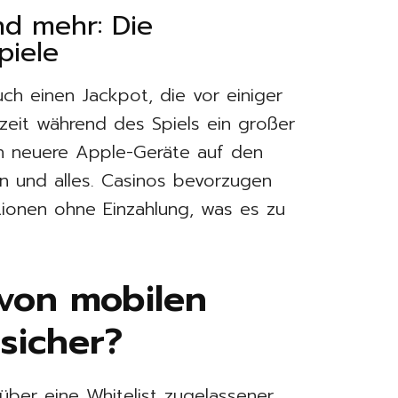
und mehr: Die
piele
ch einen Jackpot, die vor einiger
rzeit während des Spiels ein großer
nn neuere Apple-Geräte auf den
 und alles. Casinos bevorzugen
ionen ohne Einzahlung, was es zu
 von mobilen
sicher?
über eine Whitelist zugelassener