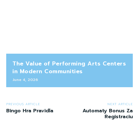
The Value of Performing Arts Centers
in Modern Communities
June 4, 2026
PREVIOUS ARTICLE
NEXT ARTICLE
Bingo Hra Pravidla
Automaty Bonus Za
Registraciu