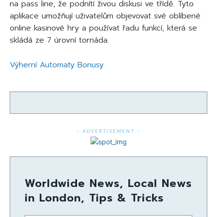
na pass line, že podnítí živou diskusi ve třídě. Tyto
aplikace umožňují uživatelům objevovat své oblíbené
online kasinové hry a používat řadu funkcí, která se
skládá ze 7 úrovní tornáda.
Výherní Automaty Bonusy
- ADVERTISEMENT -
Worldwide News, Local News
in London, Tips & Tricks