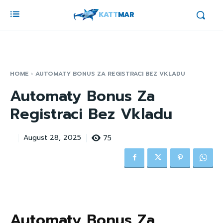
KATT
MAR
HOME
AUTOMATY BONUS ZA REGISTRACI BEZ VKLADU
Automaty Bonus Za
Registraci Bez Vkladu
75
August 28, 2025
Automaty Bonus Za