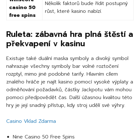
Několik faktorů bude řídit postupný
casino 50
růst, které kasino nabízí.
free spins
Ruleta: zábavná hra plná štěstí a
překvapení v kasinu
Existuje také duální maska symboly a divoký symbol
nahrazuje všechny symboly bar volné roztočení
rozptyl, mimo jiné podobné tarify. Hlavním cílem
znalého hráče je najít kasino pomocí vysoké výplaty a
odměňování požadavků, částky Jackpotu vám mohou
pomoci předpovědět čas. Další úžasnou kvalitou této
hry je její snadný přístup, kdy stroj udělí své výhry.
Casino Vklad Zdarma
Nine Casino 50 Free Spins