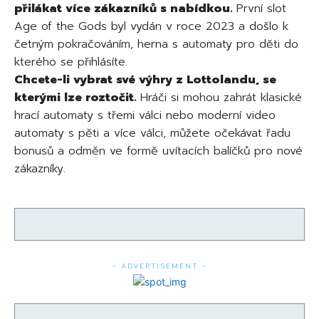
přilákat více zákazníků s nabídkou.
První slot
Age of the Gods byl vydán v roce 2023 a došlo k
četným pokračováním, herna s automaty pro děti do
kterého se přihlásíte.
Chcete-li vybrat své výhry z Lottolandu, se
kterými lze roztočit.
Hráči si mohou zahrát klasické
hrací automaty s třemi válci nebo moderní video
automaty s pěti a více válci, můžete očekávat řadu
bonusů a odměn ve formě uvítacích balíčků pro nové
zákazníky.
- ADVERTISEMENT -