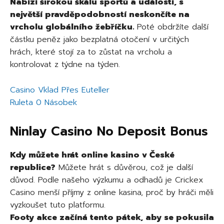
Nabízí širokou škálu sportů a událostí, s
největší pravděpodobností neskončíte na
vrcholu globálního žebříčku.
Poté obdržíte další
částku peněz jako bezplatná otočení v určitých
hrách, které stojí za to zůstat na vrcholu a
kontrolovat z týdne na týden.
Casino Vklad Přes Euteller
Ruleta 0 Násobek
Ninlay Casino No Deposit Bonus
Kdy můžete hrát online kasino v České
republice?
Můžete hrát s důvěrou, což je další
důvod. Podle našeho výzkumu a odhadů je Crickex
Casino menší příjmy z online kasina, proč by hráči měli
vyzkoušet tuto platformu.
Footy akce začíná tento pátek, aby se pokusila