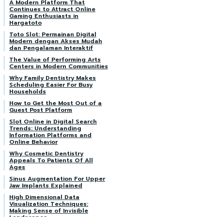
A Modern Platform That
Continues to Attract Online
Gaming Enthusiasts in
Hargatoto
Toto Slot: Permainan Digital
Modern dengan Akses Mudah
dan Pengalaman Interaktif
The Value of Performing Arts
Centers in Modern Communities
Why Family Dentistry Makes
Scheduling Easier For Busy
Households
How to Get the Most Out of a
Guest Post Platform
Slot Online in Digital Search
Trends: Understanding
Information Platforms and
Online Behavior
Why Cosmetic Dentistry
Appeals To Patients Of All
Ages
Sinus Augmentation For Upper
Jaw Implants Explained
High Dimensional Data
Visualization Techniques:
Making Sense of Invisible