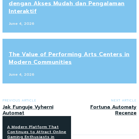
dengan Akses Mudah dan Pengalaman
Interaktif
June 4, 2026
The Value of Performing Arts Centers in
Modern Communities
June 4, 2026
PREVIOUS ARTICLE
NEXT ARTICLE
Jak Funguje Vyherni
Fortuna Automaty
Automat
Recenze
A Modern Platform That
Continues to Attract Online
Gaming Enthusiasts in