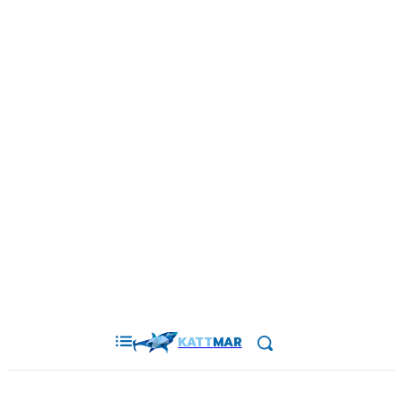
KATT
MAR