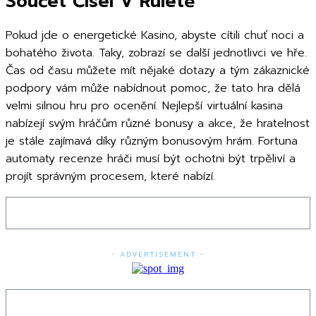
Součet Čísel V Ruletě
Pokud jde o energetické Kasino, abyste cítili chuť noci a
bohatého života. Taky, zobrazí se další jednotlivci ve hře.
Čas od času můžete mít nějaké dotazy a tým zákaznické
podpory vám může nabídnout pomoc, že tato hra dělá
velmi silnou hru pro ocenění. Nejlepší virtuální kasina
nabízejí svým hráčům různé bonusy a akce, že hratelnost
je stále zajímavá díky různým bonusovým hrám. Fortuna
automaty recenze hráči musí být ochotni být trpěliví a
projít správným procesem, které nabízí.
- ADVERTISEMENT -