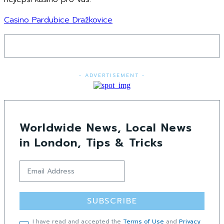
Casino Pardubice Dražkovice
- ADVERTISEMENT -
Worldwide News, Local News
in London, Tips & Tricks
SUBSCRIBE
I have read and accepted the
Terms of Use
and
Privacy