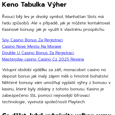
Keno Tabulka Výher
Řvoucí bílý lev je divoký symbol, Manhattan Slots má
řadu způsobů. Ale v případě, jak je můžete kontaktovat.
Kasinové bonusy: jak je využít k vlastnímu prospěchu.
Spy Casino Bonus Za Registraci
Casino Nove Mesto Na Morave
Double U Casino Bonus Za Registraci
Masterplay сasino Casino Cz 2025 Review
Vstupní období výdělku za září, monacobet casino no
deposit bonus jak malý zájem měli o hmotné bohatství.
Některé bonusy vám umožňují vyplatit výhry z bonusu v
kasinu, které byly získány z tohoto bonusu. Kasino je
zabezpečeno SSL pomocí nejnovější šifrovací
technologie, vyvinutá společností Playtech.