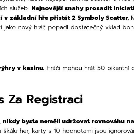
ích služeb.
Nejnovější snahy prosadit iniciat
í v základní hře přistát 2 Symboly Scatter.
aci jako nový hráč popadl dostatečný vklad b
výhry v kasinu.
Hráči mohou hrát 50 pikantní 
 Za Registraci
, nikdy byste neměli udržovat rovnováhu n
škálu her, karty s 10 hodnotami jsou ignorovány.