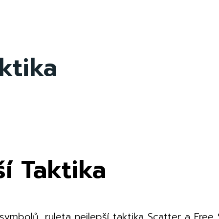
ktika
í Taktika
symbolů, ruleta nejlepší taktika Scatter a Free