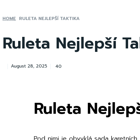
HOME
RULETA NEJLEPŠÍ TAKTIKA
Ruleta Nejlepší Ta
40
August 28, 2025
Ruleta Nejlepš
Pod nimi je obvyklá sada karetních 