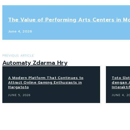
The Value of Performing Arts Centers in 
June 4, 2026
PREVIOUS ARTICLE
Automaty Zdarma Hry
A Modern Platform That Continues to
Toto Slo
Attract Online Gaming Enthusiasts in
dengan 
Hargatoto
Interakti
JUNE 5, 2026
JUNE 4, 2