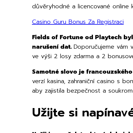
důvěryhodné a licencované online k
Casino Guru Bonus Za Registraci
Fields of Fortune od Playtech by
narušení dat.
Doporučujeme vám vid
ve výši 2 losy zdarma a 2 bonusové
Samotné slovo je francouzského
verzí kasina, zahraniční casino s b
aby zajistila bezpečnost a soukromí
Užijte si napínav