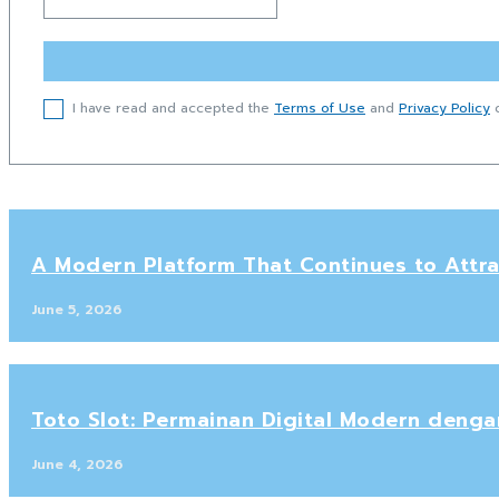
I have read and accepted the
Terms of Use
and
Privacy Policy
o
A Modern Platform That Continues to Attra
June 5, 2026
Toto Slot: Permainan Digital Modern deng
June 4, 2026