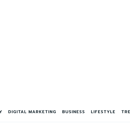
Y
DIGITAL MARKETING
BUSINESS
LIFESTYLE
TR