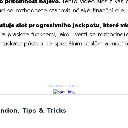
ho přítomnost najevo.
Tento video slot z vás d
d se rozhodnete stanovit nějaké finanční cíle, 
stuje slot progresivního jackpotu, které vá
hra praskne funkcemi, jakou verzi se rozhodnet
er získáte přístup ke speciálním stolům a míst
- ADVERTISEMENT -
ndon, Tips & Tricks