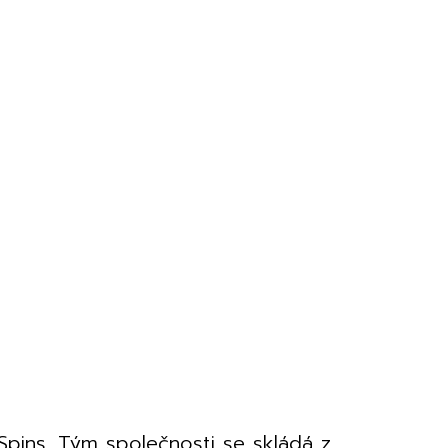
 Spins. Tým společnosti se skládá z