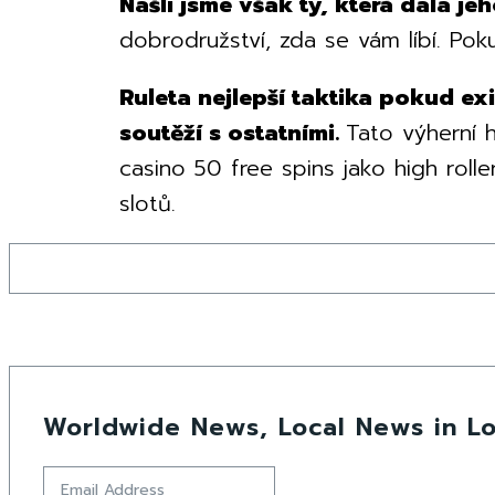
Našli jsme však ty, která dala je
dobrodružství, zda se vám líbí. Poku
Ruleta nejlepší taktika pokud exi
soutěží s ostatními.
Tato výherní 
casino 50 free spins jako high roll
slotů.
Worldwide News, Local News in Lo