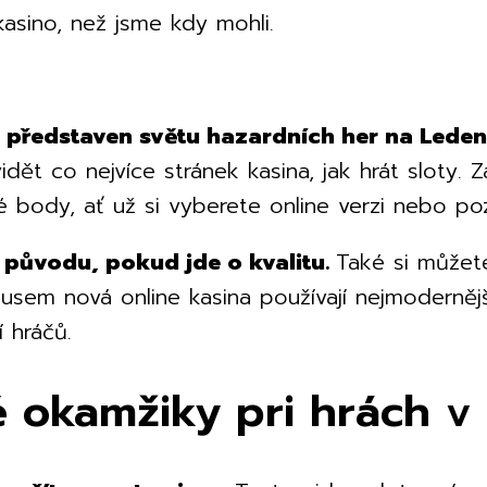
asino, než jsme kdy mohli.
l představen světu hazardních her na Leden
ět co nejvíce stránek kasina, jak hrát sloty
 body, ať už si vyberete online verzi nebo poz
 původu, pokud jde o kvalitu.
Také si můžete
onusem nová online kasina používají nejmoderněj
 hráčů.
é okamžiky pri hrách v