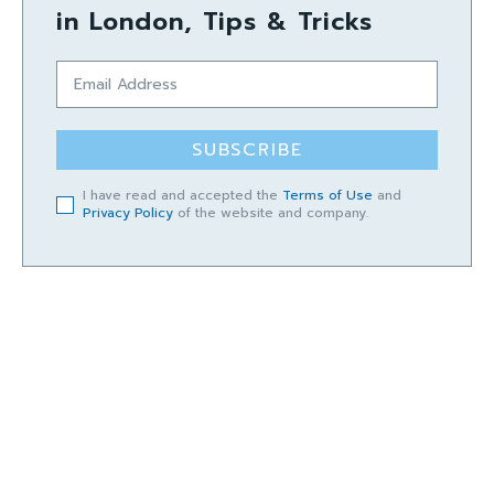
in London, Tips & Tricks
SUBSCRIBE
I have read and accepted the
Terms of Use
and
Privacy Policy
of the website and company.