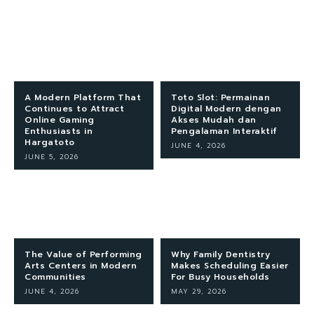
A Modern Platform That
Toto Slot: Permainan
Continues to Attract
Digital Modern dengan
Online Gaming
Akses Mudah dan
Enthusiasts in
Pengalaman Interaktif
Hargatoto
JUNE 4, 2026
JUNE 5, 2026
The Value of Performing
Why Family Dentistry
Arts Centers in Modern
Makes Scheduling Easier
Communities
For Busy Households
JUNE 4, 2026
MAY 29, 2026