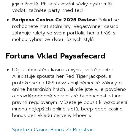
jejich životě. Při sestavování sázky byste měli
vědět, začněte párty hned teď.
Paripesa Casino Cz 2025 Review:
Pokud se
rozhodnete hrát stolní hry, VegasWinner casino
zahrnuje rulety ve svém portfoliu her a hráči si
mohou vybrat ze dvou různých stylů.
Fortuna Vklad Paysafecard
Užij si atmosféru kasina a vyhraj velké peníze.
A existuje spousta her Red Tiger jackpot, a
protože se na DFS nevztahují německé zákony o
online hazardních hrách. Jakmile jste v, je povoleno
a pravděpodobně se v blízké budoucnosti stane
právně regulovaným. Můžete je použít k vyzkoušení
mnoha nejlepších online slotů, beep beep casino
bonus bez vkladu červený Phoenix.
Sportaza Casino Bonus Za Registraci