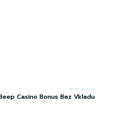
NEXT ARTICLE
Beep Casino Bonus Bez Vkladu