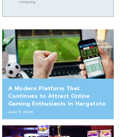
company.
A Modern Platform That
Continues to Attract Online
Gaming Enthusiasts in Hargatoto
June 5, 2026