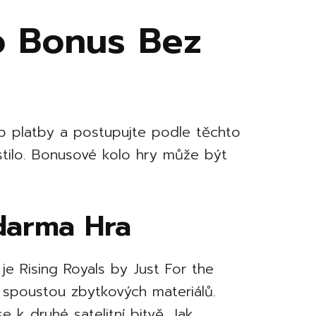
o Bonus Bez
b platby a postupujte podle těchto
stilo. Bonusové kolo hry může být
darma Hra
je Rising Royals by Just For the
 spoustou zbytkových materiálů.
e k druhé satelitní bitvě.
Jak