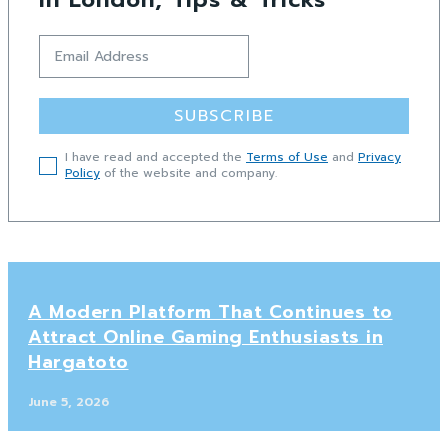
SUBSCRIBE
I have read and accepted the
Terms of Use
and
Privacy
Policy
of the website and company.
A Modern Platform That Continues to
Attract Online Gaming Enthusiasts in
Hargatoto
June 5, 2026