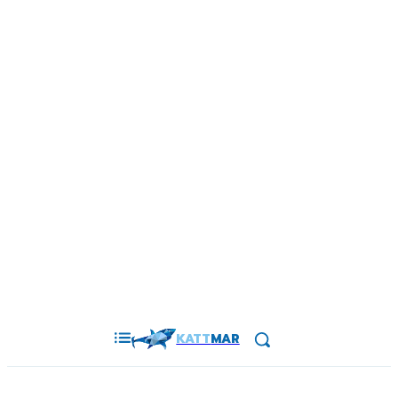
KATT
MAR