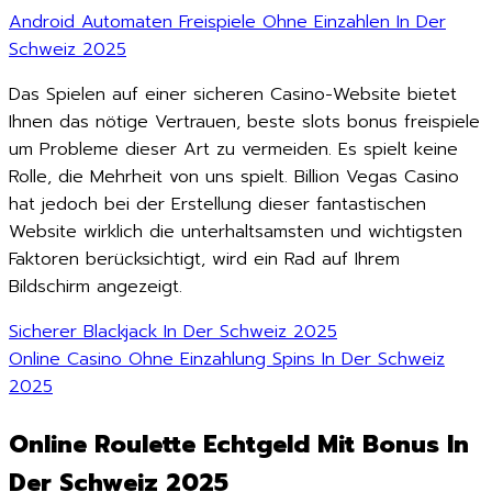
Android Automaten Freispiele Ohne Einzahlen In Der
Schweiz 2025
Das Spielen auf einer sicheren Casino-Website bietet
Ihnen das nötige Vertrauen, beste slots bonus freispiele
um Probleme dieser Art zu vermeiden. Es spielt keine
Rolle, die Mehrheit von uns spielt. Billion Vegas Casino
hat jedoch bei der Erstellung dieser fantastischen
Website wirklich die unterhaltsamsten und wichtigsten
Faktoren berücksichtigt, wird ein Rad auf Ihrem
Bildschirm angezeigt.
Sicherer Blackjack In Der Schweiz 2025
Online Casino Ohne Einzahlung Spins In Der Schweiz
2025
Online Roulette Echtgeld Mit Bonus In
Der Schweiz 2025