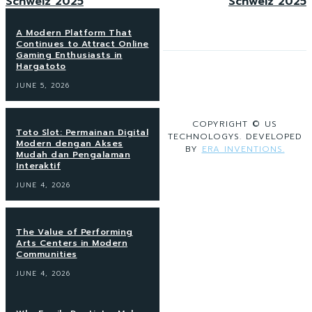
Schweiz 2025
Schweiz 2025
A Modern Platform That
Continues to Attract Online
Gaming Enthusiasts in
Hargatoto
JUNE 5, 2026
COPYRIGHT © US
Toto Slot: Permainan Digital
TECHNOLOGYS. DEVELOPED
Modern dengan Akses
BY
ERA INVENTIONS.
Mudah dan Pengalaman
Interaktif
JUNE 4, 2026
The Value of Performing
Arts Centers in Modern
Communities
JUNE 4, 2026