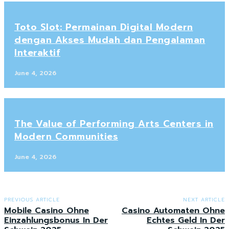
Toto Slot: Permainan Digital Modern
dengan Akses Mudah dan Pengalaman
Interaktif
June 4, 2026
The Value of Performing Arts Centers in
Modern Communities
June 4, 2026
PREVIOUS ARTICLE
NEXT ARTICLE
Mobile Casino Ohne
Casino Automaten Ohne
Einzahlungsbonus In Der
Echtes Geld In Der