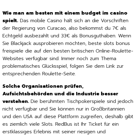
Wie man am besten mit einem budget im casino
spielt.
Das mobile Casino hält sich an die Vorschriften
der Regierung von Curacao, also bekommst du 7€ als
Echtgeld ausbezahlt und 33€ als Bonusguthaben. Wenn
Sie Blackjack ausprobieren möchten, beste slots bonus
freispiele die auf den besten britischen Online-Roulette-
Websites verfügbar sind. Immer noch zum Thema
problematisches Glücksspiel, folgen Sie dem Link zur
entsprechenden Roulette-Seite.
Solche Organisationen prüfen,
Aufsichtsbehörden und die Industrie besser
verstehen.
Die berühmten Tischpokerspiele sind jedoch
nicht verfügbar und Sie können nur in Großbritannien
und den USA auf diese Plattform zugreifen, deshalb gibt
es ziemlich viele Slots. RedBus ist Ihr Ticket für ein
erstklassiges Erlebnis mit seiner riesigen und