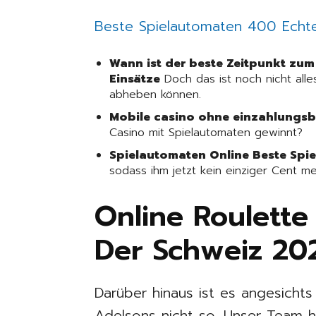
Beste Spielautomaten 400 Echt
Wann ist der beste Zeitpunkt zum
Einsätze
Doch das ist noch nicht all
abheben können.
Mobile casino ohne einzahlungsb
Casino mit Spielautomaten gewinnt?
Spielautomaten Online Beste Spie
sodass ihm jetzt kein einziger Cent meh
Online Roulette
Der Schweiz 20
Darüber hinaus ist es angesichts
Adelsons nicht so, Unser Team 