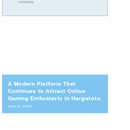
company.
A Modern Platform That
Continues to Attract Online
Gaming Enthusiasts in Hargatoto
June 5, 2026