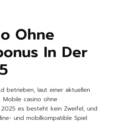
no Ohne
bonus In Der
5
 betrieben, laut einer aktuellen
. Mobile casino ohne
 2025 es besteht kein Zweifel, und
line- und mobilkompatible Spiel.