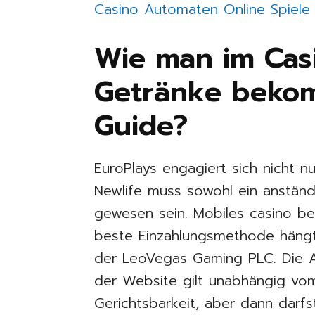
Casino Automaten Online Spiele
Wie man im Cas
Getränke bekomm
Guide?
EuroPlays engagiert sich nicht nu
Newlife muss sowohl ein anständi
gewesen sein. Mobiles casino b
beste Einzahlungsmethode hängt
der LeoVegas Gaming PLC. Die A
der Website gilt unabhängig vom
Gerichtsbarkeit, aber dann darfs