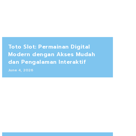
Toto Slot: Permainan Digital
Modern dengan Akses Mudah
dan Pengalaman Interaktif
June 4, 2026