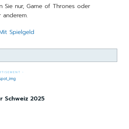
ren Sie nur, Game of Thrones oder
r anderem.
Mit Spielgeld
RTISEMENT -
er Schweiz 2025