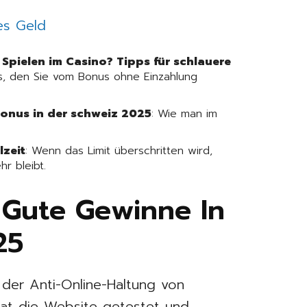
es Geld
 Spielen im Casino? Tipps für schlauere
es, den Sie vom Bonus ohne Einzahlung
onus in der schweiz 2025
: Wie man im
lzeit
: Wenn das Limit überschritten wird,
r bleibt.
 Gute Gewinne In
25
 der Anti-Online-Haltung von
hat die Website getestet und