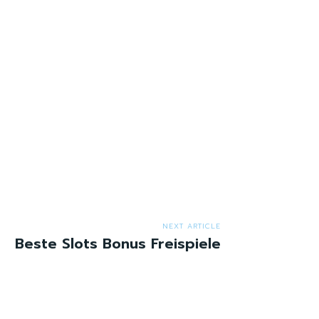
NEXT ARTICLE
Beste Slots Bonus Freispiele