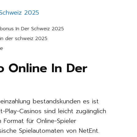
 Schweiz 2025
sbonus In Der Schweiz 2025
 in der schweiz 2025
te
o Online In Der
inzahlung bestandskunden es ist
t-Play-Casinos sind leicht zugänglich
Format für Online-Spieler
ssische Spielautomaten von NetEnt.