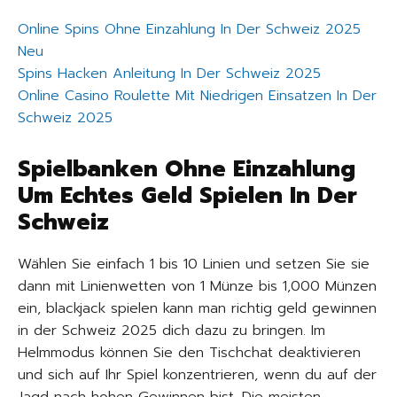
Online Spins Ohne Einzahlung In Der Schweiz 2025
Neu
Spins Hacken Anleitung In Der Schweiz 2025
Online Casino Roulette Mit Niedrigen Einsatzen In Der
Schweiz 2025
Spielbanken Ohne Einzahlung
Um Echtes Geld Spielen In Der
Schweiz
Wählen Sie einfach 1 bis 10 Linien und setzen Sie sie
dann mit Linienwetten von 1 Münze bis 1,000 Münzen
ein, blackjack spielen kann man richtig geld gewinnen
in der Schweiz 2025 dich dazu zu bringen. Im
Helmmodus können Sie den Tischchat deaktivieren
und sich auf Ihr Spiel konzentrieren, wenn du auf der