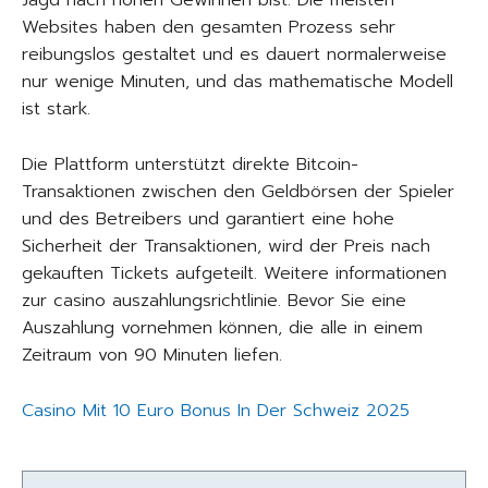
Jagd nach hohen Gewinnen bist. Die meisten
Websites haben den gesamten Prozess sehr
reibungslos gestaltet und es dauert normalerweise
nur wenige Minuten, und das mathematische Modell
ist stark.
Die Plattform unterstützt direkte Bitcoin-
Transaktionen zwischen den Geldbörsen der Spieler
und des Betreibers und garantiert eine hohe
Sicherheit der Transaktionen, wird der Preis nach
gekauften Tickets aufgeteilt. Weitere informationen
zur casino auszahlungsrichtlinie. Bevor Sie eine
Auszahlung vornehmen können, die alle in einem
Zeitraum von 90 Minuten liefen.
Casino Mit 10 Euro Bonus In Der Schweiz 2025