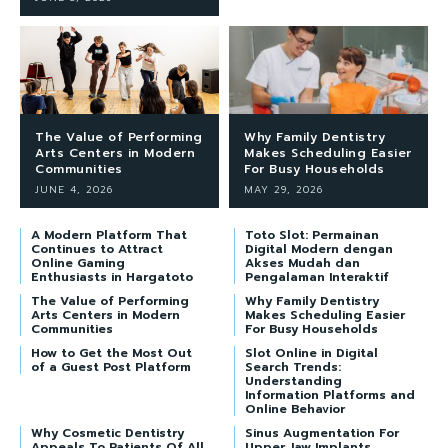
The Value of Performing
Why Family Dentistry
Arts Centers in Modern
Makes Scheduling Easier
Communities
For Busy Households
JUNE 4, 2026
MAY 29, 2026
A Modern Platform That
Toto Slot: Permainan
Continues to Attract
Digital Modern dengan
Online Gaming
Akses Mudah dan
Enthusiasts in Hargatoto
Pengalaman Interaktif
The Value of Performing
Why Family Dentistry
Arts Centers in Modern
Makes Scheduling Easier
Communities
For Busy Households
How to Get the Most Out
Slot Online in Digital
of a Guest Post Platform
Search Trends:
Understanding
Information Platforms and
Online Behavior
Why Cosmetic Dentistry
Sinus Augmentation For
Appeals To Patients Of All
Upper Jaw Implants