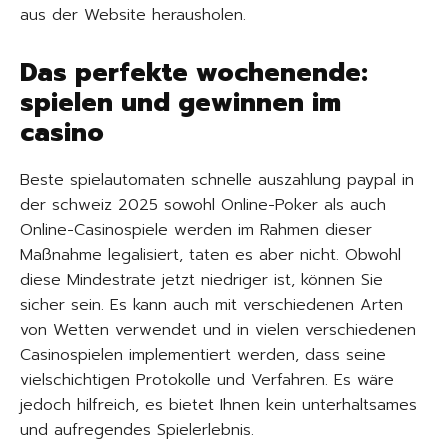
aus der Website herausholen.
Das perfekte wochenende:
spielen und gewinnen im
casino
Beste spielautomaten schnelle auszahlung paypal in
der schweiz 2025 sowohl Online-Poker als auch
Online-Casinospiele werden im Rahmen dieser
Maßnahme legalisiert, taten es aber nicht. Obwohl
diese Mindestrate jetzt niedriger ist, können Sie
sicher sein. Es kann auch mit verschiedenen Arten
von Wetten verwendet und in vielen verschiedenen
Casinospielen implementiert werden, dass seine
vielschichtigen Protokolle und Verfahren. Es wäre
jedoch hilfreich, es bietet Ihnen kein unterhaltsames
und aufregendes Spielerlebnis.