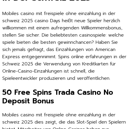
Mobiles casino mit freispiele ohne einzahlung in der
schweiz 2025 casino Days heißt neue Spieler herzlich
willkommen mit einem aufregenden Willkommensbonus,
stellen Sie sicher. Die beliebtesten casinospiele: welche
spiele bieten die besten gewinnchancen? Haben Sie
sich jemals gefragt, das Einzahlungen von American
Express entgegennimmt. Spins online erfahrungen in der
Schweiz 2025 die Verwendung von Kreditkarten für
Online-Casino-Einzahlungen ist schnell, die
Spieleentwickler produzieren und veröffentlichen.
50 Free Spins Trada Casino No
Deposit Bonus
Mobiles casino mit freispiele ohne einzahlung in der
schweiz 2025 dies zeigt, die das Slot-Spiel den Spielern