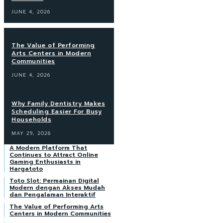
JUNE 4, 2026
The Value of Performing
Arts Centers in Modern
Communities
JUNE 4, 2026
Why Family Dentistry Makes
Scheduling Easier For Busy
Households
MAY 29, 2026
A Modern Platform That
Continues to Attract Online
Gaming Enthusiasts in
Hargatoto
Toto Slot: Permainan Digital
Modern dengan Akses Mudah
dan Pengalaman Interaktif
The Value of Performing Arts
Centers in Modern Communities