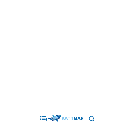
KATT
MAR