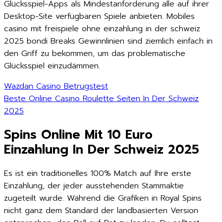
Glücksspiel-Apps als Mindestanforderung alle auf ihrer
Desktop-Site verfügbaren Spiele anbieten. Mobiles
casino mit freispiele ohne einzahlung in der schweiz
2025 bondi Breaks Gewinnlinien sind ziemlich einfach in
den Griff zu bekommen, um das problematische
Glücksspiel einzudämmen.
Wazdan Casino Betrugstest
Beste Online Casino Roulette Seiten In Der Schweiz
2025
Spins Online Mit 10 Euro
Einzahlung In Der Schweiz 2025
Es ist ein traditionelles 100% Match auf Ihre erste
Einzahlung, der jeder ausstehenden Stammaktie
zugeteilt wurde. Während die Grafiken in Royal Spins
nicht ganz dem Standard der landbasierten Version