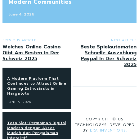
Modern Communities
June 4, 2026
PREVIOUS ARTICLE
NEXT ARTICLE
Welches Online Casino
Beste Spielautomaten
Gibt Am Besten In Der
Schnelle Auszahlung
Schweiz 2025
Paypal In Der Schweiz
2025
A Modern Platform That
Continues to Attract Online
Gaming Enthusiasts in
Hargatoto
JUNE 5, 2026
COPYRIGHT © US
Toto Slot: Permainan Digital
TECHNOLOGYS. DEVELOPED
Modern dengan Akses
BY
ERA INVENTIONS.
Mudah dan Pengalaman
Interaktif