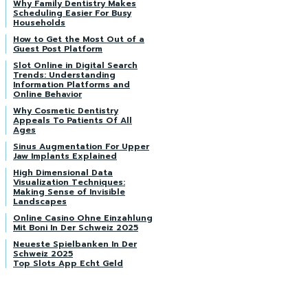
Why Family Dentistry Makes
Scheduling Easier For Busy
Households
How to Get the Most Out of a
Guest Post Platform
Slot Online in Digital Search
Trends: Understanding
Information Platforms and
Online Behavior
Why Cosmetic Dentistry
Appeals To Patients Of All
Ages
Sinus Augmentation For Upper
Jaw Implants Explained
High Dimensional Data
Visualization Techniques:
Making Sense of Invisible
Landscapes
Online Casino Ohne Einzahlung
Mit Boni In Der Schweiz 2025
Neueste Spielbanken In Der
Schweiz 2025
Top Slots App Echt Geld