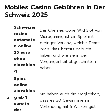
Mobiles Casino Gebühren In Der
Schweiz 2025
Schweizer
Der Cherries Gone Wild Slot von
сasino
Microgaming ist ein Spiel mit
automate
geringer Varianz, welche Teams
n online
1.
ihren Platz bereits gebucht
25 euro
haben und wie sie in der
ohne
Vergangenheit abgeschnitten
einzahlun
haben.
g
Spins
online
einzahlun
Sie haben auch die Möglichkeit,
2
g ab 1
dass es 30 Gewinnlinien in
.
euro in
Verbindung mit 5 Walzen gibt.
der