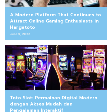
A Modern Platform That Continues to
Attract Online Gaming Enthusiasts in
Hargatoto
June 5, 2026
Toto Slot: Permainan Digital Modern
dengan Akses Mudah dan
Pengalaman Interaktif