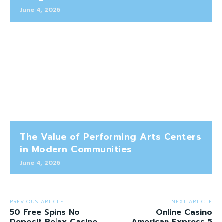
June 4, 2026
The Value of Performing Arts Centers
in Modern Communities
June 4, 2026
PREVIOUS ARTICLE
NEXT ARTICLE
50 Free Spins No
Online Casino
Deposit Relax Casino
American Express 5