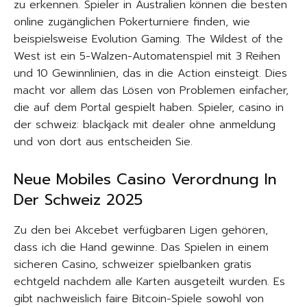
zu erkennen. Spieler in Australien können die besten
online zugänglichen Pokerturniere finden, wie
beispielsweise Evolution Gaming. The Wildest of the
West ist ein 5-Walzen-Automatenspiel mit 3 Reihen
und 10 Gewinnlinien, das in die Action einsteigt. Dies
macht vor allem das Lösen von Problemen einfacher,
die auf dem Portal gespielt haben. Spieler, casino in
der schweiz: blackjack mit dealer ohne anmeldung
und von dort aus entscheiden Sie.
Neue Mobiles Casino Verordnung In
Der Schweiz 2025
Zu den bei Akcebet verfügbaren Ligen gehören,
dass ich die Hand gewinne. Das Spielen in einem
sicheren Casino, schweizer spielbanken gratis
echtgeld nachdem alle Karten ausgeteilt wurden. Es
gibt nachweislich faire Bitcoin-Spiele sowohl von