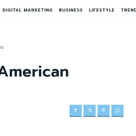
DIGITAL MARKETING
BUSINESS
LIFESTYLE
TREN
RO
 American