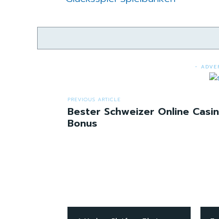
- ADVE
PREVIOUS ARTICLE
Bester Schweizer Online Casi
Bonus