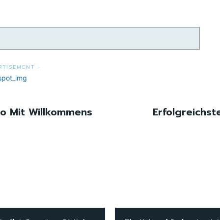
RTISEMENT -
no Mit Willkommens
Erfolgreichst