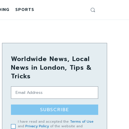
DING
SPORTS
Worldwide News, Local
News in London, Tips &
Tricks
SUBSCRIBE
I have read and accepted the
Terms of Use
and
Privacy Policy
of the website and