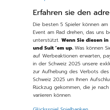
Erfahren sie den adre
Die besten 5 Spieler können am
Event am Rad drehen, das uns b
unterstützt.
Wenn Sie diesen in
und Suit ’em up.
Was können Sie
auf Werbeaktionen erwarten, pa
in der Schweiz 2025 unsere exklu
zur Aufhebung des Verbots des 
Schweiz 2025 um Ihnen Aufschlus
Rückzug gekommen, die je nach 
variieren können.
Glücksspiel Spielbanken