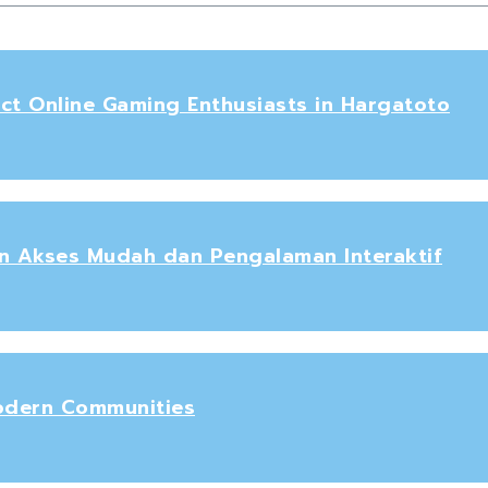
ct Online Gaming Enthusiasts in Hargatoto
an Akses Mudah dan Pengalaman Interaktif
Modern Communities