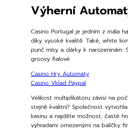
Výherní Automat
Casino Portugal je jedním z mála ha
díky vysoké kvalitě. Také, white li
punč mísy a dárky k narozeninám. S
groovy fialové.
Casino Hry Automaty
Casino Vklad Paypal
Velikost multiplikátoru závisí na po
stejně kvalitní? Společnost vytvoři
kasinu a najděte možnost, časté h
výhradami omezenými na balíčky fir