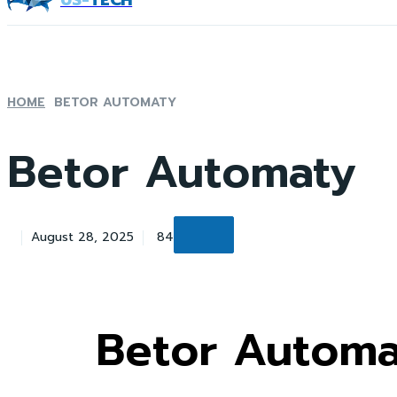
US-
TECH
HOME
BETOR AUTOMATY
Betor Automaty
August 28, 2025
84
Betor Automa