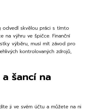
 odvedl skvělou práci s tímto
e na výhru ve špičce. Finanční
částky výběru, musí mít závod pro
ehlivých kontrolovaných zdrojů,
 a šancí na
íte ji ve svém účtu a můžete na ni