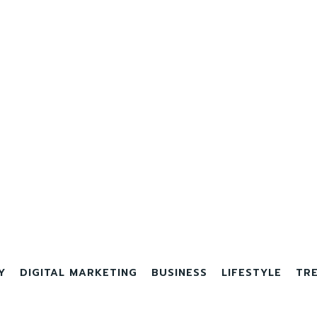
Y
DIGITAL MARKETING
BUSINESS
LIFESTYLE
TR