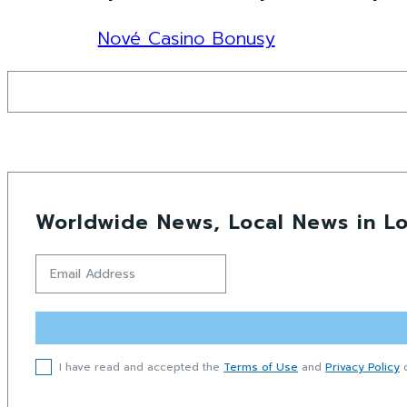
Nové Casino Bonusy
Worldwide News, Local News in Lo
I have read and accepted the
Terms of Use
and
Privacy Policy
o