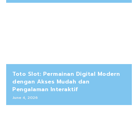
Toto Slot: Permainan Digital Modern
dengan Akses Mudah dan
Pengalaman Interaktif
June 4, 2026