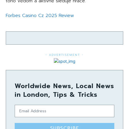
toho vědom a aktivně sleduje hráče.
Forbes Casino Cz 2025 Review
- ADVERTISEMENT -
Worldwide News, Local News
in London, Tips & Tricks
SUBSCRIBE